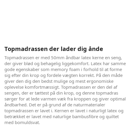
London Eye er resultatet af dansk håndværk, i lækkert
nordisk design, spækket med kvalitetsmaterialer. Søvn er
vigtigt, og god søvn er sundt, men det må også gerne se
lækkert ud i soveværelset. Denne seng giver dig det hele. 5
komfortzoner og god åndbarhed, pakket ind i økotex
certificerede smukke tekstiler, sikrer dig en dejlig søvn - nat
efter nat.
Topmadrassen der lader dig ånde
Topmadrassen er med 50mm åndbar latex kerne en seng,
der giver blød og behagelig liggekomfort. Latex har samme
gode egenskaber som memory foam i forhold til at forme
sig efter din krop og fordele vægten korrekt. På den måde
giver den dig den bedst mulige og mest ergonomiske
oplevelse komfortmæssigt. Topmadrassen er den del af
sengen, der er tættest på din krop, og denne topmadras
sørger for at lede varmen væk fra kroppen og giver optimal
åndbarhed. Det er på grund af de naturmaterialer
topmadrassen er lavet i. Kernen er lavet i naturligt latex og
betrækket er lavet med naturlige bambusfibre og quiltet
med bomuldsvat.