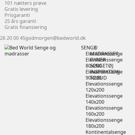
101 nætters prøve
Gratis levering
Prisgaranti
25 års garanti
Gratis finansiering
26 20 00 45
godmorgen@bedworld.dk
SENGE
0
Elevationssenge
MADRASSER
Elevationssenge
DYNER
80x200
SENGETØJ
Elevationssenge
INSPIRATION
90x200
TILBUD
Elevationssenge
120x200
Elevationssenge
140x200
Elevationssenge
160x200
Elevationssenge
180x200
Kontinentalsenge