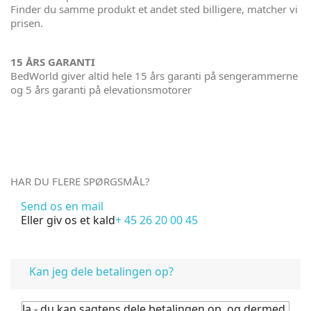
Finder du samme produkt et andet sted billigere, matcher vi
prisen.
15 ÅRS GARANTI
BedWorld giver altid hele 15 års garanti på sengerammerne
og 5 års garanti på elevationsmotorer
HAR DU FLERE SPØRGSMÅL?
Send os en mail
Eller giv os et kald
+ 45 26 20 00 45
FAQ
Kan jeg dele betalingen op?
Ja - du kan sagtens dele betalingen op, og dermed