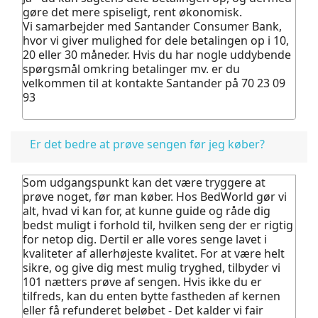
gøre det mere spiseligt, rent økonomisk.
Vi samarbejder med Santander Consumer Bank,
hvor vi giver mulighed for dele betalingen op i 10,
20 eller 30 måneder. Hvis du har nogle uddybende
spørgsmål omkring betalinger mv. er du
velkommen til at kontakte Santander på 70 23 09
93
Er det bedre at prøve sengen før jeg køber?
Som udgangspunkt kan det være tryggere at
prøve noget, før man køber.
Hos BedWorld gør vi
alt, hvad vi kan for, at kunne guide og råde dig
bedst muligt i forhold til, hvilken seng der er rigtig
for netop dig. Dertil er alle vores senge lavet i
kvaliteter af allerhøjeste kvalitet.
For at være helt
sikre, og give dig mest mulig tryghed, tilbyder vi
101 nætters prøve af sengen. Hvis ikke du er
tilfreds, kan du enten bytte fastheden af kernen
eller få refunderet beløbet - Det kalder vi fair