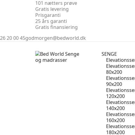
101 nætters prøve
Gratis levering
Prisgaranti
25 års garanti
Gratis finansiering
26 20 00 45
godmorgen@bedworld.dk
SENGE
Elevationss
Elevationss
80x200
Elevationss
90x200
Elevationss
120x200
Elevationss
140x200
Elevationss
160x200
Elevationss
180x200