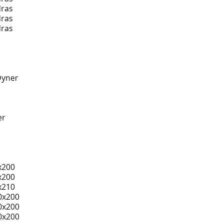
ras
ras
ras
Dyner
er
x200
x200
x210
0x200
0x200
0x200