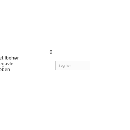
0
tilbehør
egavle
eben