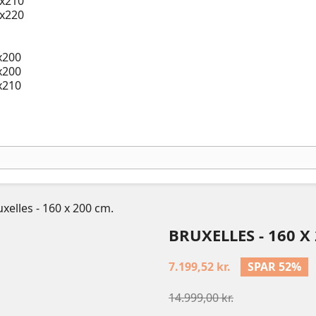
x210
x220
x200
x200
x210
xelles - 160 x 200 cm.
BRUXELLES - 160 X
7.199,52 kr.
SPAR 52%
14.999,00 kr.