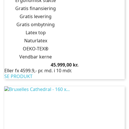
Ergonomisk støtte
Gratis finansiering
Gratis levering
Gratis ombytning
Latex top
Naturlatex
OEKO-TEX®
Vendbar kerne
Pris
45.999,00 kr.
Eller fx 4599.9,- pr. md. i 10 mdr.
SE PRODUKT