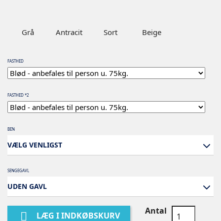
Grå
Antracit
Sort
Beige
FASTHED
FASTHED *2
BEN
VÆLG VENLIGST
SENGEGAVL
UDEN GAVL
Antal

LÆG I INDKØBSKURV