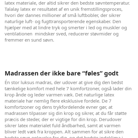
latex materiale, der altid sikrer den bedste søvntemperatur.
Talalay latex er resultatet af en unik fremstillingsproces,
hvori der dannes millioner af små luftbobler, der sikrer
naturlige luft- og fugttransporterende egenskaber. Den
hjælper med at lindre tryk og smerter i led og muskler og
ventilationen mindsker sved, reducerer støvmider og
fremmer en sund søvn.
Madrassen der ikke bare “føles” godt
Én stor luksus madras, der udover at give dig den bedst
tænkelige komfort med hele 7 komfortzoner, også lader din
krop ånde og leder varmen væk. Det naturlige latex
materiale har nemlig flere eksklusive fordele. De 7
komfortzoner og dens trykfordelende evner gør, at
madrassen tilpasser sig din krop og sikrer, at du får støtte
præcis de steder, der er vigtige for din krop. Derudover
sikrer latex materialet fuld åndbarhed, samt at varmen
bliver ledt væk fra kroppen. Alt sammen for at sikre den
bedste søvn oplevelse for dig, og det bedste indeklima i