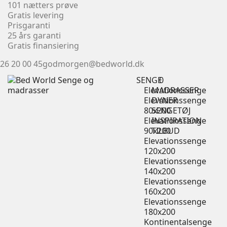
101 nætters prøve
Gratis levering
Prisgaranti
25 års garanti
Gratis finansiering
26 20 00 45
godmorgen@bedworld.dk
SENGE
0
Elevationssenge
MADRASSER
Elevationssenge
DYNER
80x200
SENGETØJ
Elevationssenge
INSPIRATION
90x200
TILBUD
Elevationssenge
120x200
Elevationssenge
140x200
Elevationssenge
160x200
Elevationssenge
180x200
Kontinentalsenge