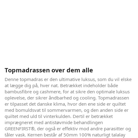
Copenhagen Arch
Copenhagen Arch er konstrueret med udgangspunkt i, at
det skal være optimal komfort uden at gå på kompromis
med sundheden. Derfor er der i denne seng udelukkende
brugt materialer, der virker ventilerende og er gode for din
krop og din hud. Udover at være økotex certificeret, er der
behandlet med GREENFIRST® antistøvmide imprægnering.
Alt sammen produceret i Danmark efter danske
håndværkstraditioner. En formidabel seng, med hele 7
komfortzoner, til en skarp pris.
Topmadrassen over dem alle
Denne topmadras er den ultimative luksus, som du vil elske
at lægge dig på, hver nat. Betrækket indeholder både
bambusfibre og cashmere, for at sikre den optimale luksus
oplevelse, der sikrer åndbarhed og cooling. Topmadrassen
er tilpasset det danske klima, hvor den ene side er quiltet
med bomuldsvat til sommervarmen, og den anden side er
quiltet med uld til vinterkulden. Dertil er betrækket
imprægneret med antistøvmide behandlingen
GREENFIRST®, der også er effektiv mod andre parasitter og
tåler vask. Kernen består af 50mm 100% naturligt talalay