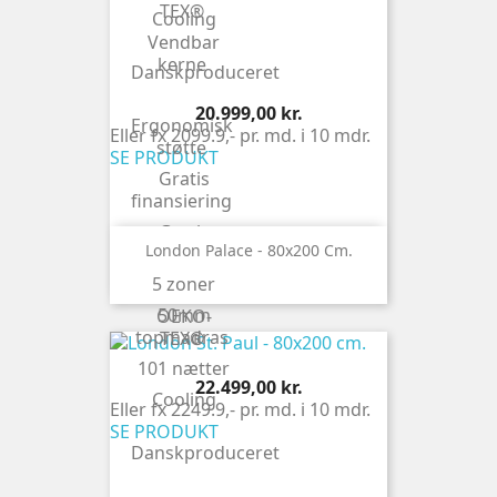
TEX®
Cooling
Vendbar
kerne
Danskproduceret
Pris
20.999,00 kr.
Ergonomisk
Eller fx 2099.9,- pr. md. i 10 mdr.
støtte
SE PRODUKT
Gratis
finansiering
Gratis
London Palace - 80x200 Cm.
levering
5 zoner
Latex top
50mm
OEKO-
topmadras
TEX®
101 nætter
Pris
22.499,00 kr.
Cooling
Eller fx 2249.9,- pr. md. i 10 mdr.
SE PRODUKT
Danskproduceret