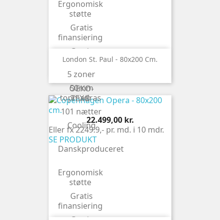
Ergonomisk
støtte
Gratis
finansiering
Gratis
London St. Paul - 80x200 Cm.
levering
5 zoner
Naturlatex
50mm
OEKO-
topmadras
TEX®
101 nætter
Pris
22.499,00 kr.
Cooling
Eller fx 2249.9,- pr. md. i 10 mdr.
SE PRODUKT
Danskproduceret
Ergonomisk
støtte
Gratis
finansiering
Gratis