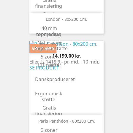
Gratis
finansiering
Gratis
London - 80x200 Cm.
levering
40 mm
Gratis
topmadras
ombytning
Naturlatex
SPAR 49%
Signaturstøtte
Pris
14.199,00 kr.
5 zoner
Eller fx 1419.9,- pr. md. i 10 mdr.
101 nætter
SE PRODUKT
Danskproduceret
Ergonomisk
støtte
Gratis
finansiering
Paris Panthéon - 80x200 Cm.
Gratis gavl
9 zoner
Gratis