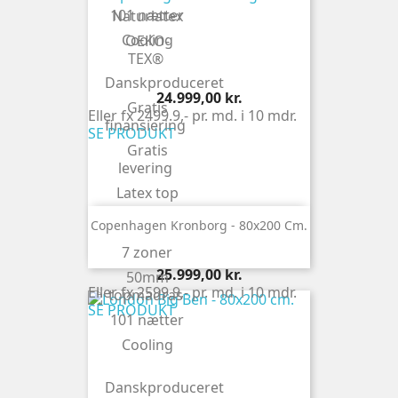
101 nætter
Naturlatex
Cooling
OEKO-
TEX®
Danskproduceret
Pris
24.999,00 kr.
Gratis
Eller fx 2499.9,- pr. md. i 10 mdr.
finansiering
SE PRODUKT
Gratis
levering
Latex top
OEKO-
Copenhagen Kronborg - 80x200 Cm.
TEX®
7 zoner
Pris
25.999,00 kr.
50mm
Eller fx 2599.9,- pr. md. i 10 mdr.
topmadras
SE PRODUKT
101 nætter
Cooling
Danskproduceret