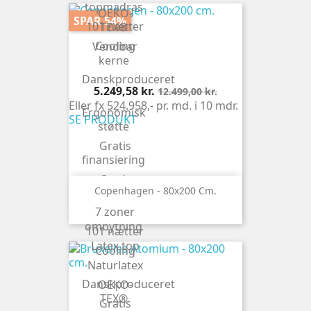
topmadras
OEKO-
SPAR 54%
101 nætter
TEX®
Cooling
Vendbar
kerne
Danskproduceret
Pris
Normalpris
5.249,58 kr.
12.499,00 kr.
Eller fx 524.958,- pr. md. i 10 mdr.
Ergonomisk
SE PRODUKT
støtte
Gratis
finansiering
Gratis
Copenhagen - 80x200 Cm.
levering
7 zoner
Gratis
ombytning
101 nætter
Latex top
Cooling
Naturlatex
Danskproduceret
OEKO-
TEX®
Gratis