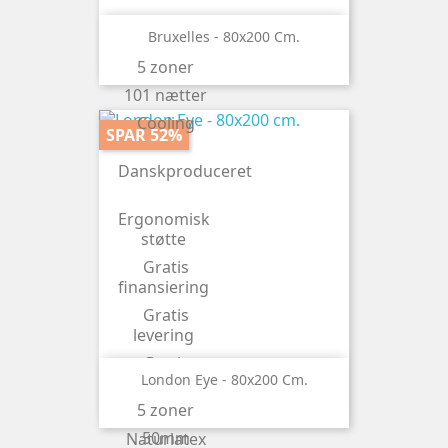
Bruxelles - 80x200 Cm.
5 zoner
101 nætter
Cooling
SPAR 52%
Danskproduceret
Ergonomisk
støtte
Gratis
finansiering
Gratis
levering
Gratis
London Eye - 80x200 Cm.
ombytning
5 zoner
Latex top
50mm
Naturlatex