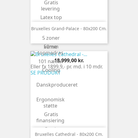
Gratis
levering
Latex top
OEKO-
Bruxelles Grand-Palace - 80x200 Cm.
TEX®
5 zoner
Vendbar
50mm
kerne
topmadras
Pris
18.999,00 kr.
101 nætter
Eller fx 1899.9,- pr. md. i 10 mdr.
Cooling
SE PRODUKT
Danskproduceret
Ergonomisk
støtte
Gratis
finansiering
Gratis
Bruxelles Cathedral - 80x200 Cm.
levering