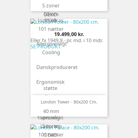
5 zoner
Naturlatex
50mm
OEKO-
topmadras
TEX®
101 nætter
Pris
19.499,00 kr.
Eller fx 1949.9,- pr. md. i 10 mdr.
Allergivenligt
SE PRODUKT
Cooling
Danskproduceret
Ergonomisk
støtte
Gratis
London Tower - 80x200 Cm.
finansiering
40 mm
Gratis
topmadras
levering
5 zoner
Latex top
101 nætter
OEKO-