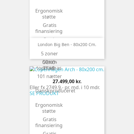
Ergonomisk
støtte
Gratis
finansiering
Gratis
London Big Ben - 80x200 Cm.
levering
5 zoner
Naturlatex
50mm
OEKO-
topmadras
TEX®
101 nætter
Pris
27.499,00 kr.
Eller fx 2749.9,- pr. md. i 10 mdr.
Danskproduceret
SE PRODUKT
Ergonomisk
støtte
Gratis
finansiering
Gratis