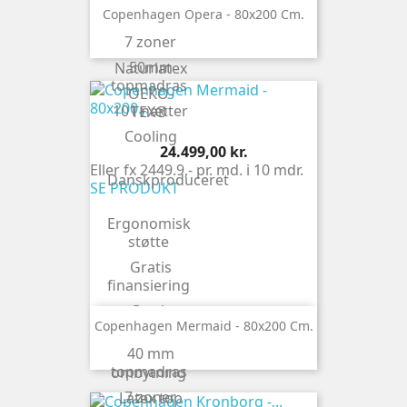
Copenhagen Opera - 80x200 Cm.
levering
7 zoner
Latex top
50mm
Naturlatex
topmadras
OEKO-
101 nætter
TEX®
Cooling
Pris
24.499,00 kr.
Eller fx 2449.9,- pr. md. i 10 mdr.
Danskproduceret
SE PRODUKT
Ergonomisk
støtte
Gratis
finansiering
Gratis
Copenhagen Mermaid - 80x200 Cm.
levering
40 mm
Gratis
topmadras
ombytning
7 zoner
Latex top