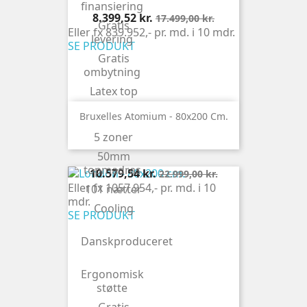
finansiering
Pris
Normalpris
8.399,52 kr.
17.499,00 kr.
Gratis
Eller fx 839.952,- pr. md. i 10 mdr.
levering
SE PRODUKT
Gratis
ombytning
Latex top
Naturlatex
Bruxelles Atomium - 80x200 Cm.
OEKO-
5 zoner
TEX®
50mm
topmadras
Pris
Normalpris
10.579,54 kr.
22.999,00 kr.
Eller fx 1057.954,- pr. md. i 10
101 nætter
mdr.
Cooling
SE PRODUKT
Danskproduceret
Ergonomisk
støtte