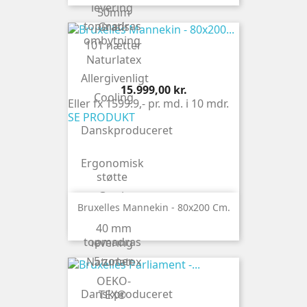
levering
50mm
topmadras
Gratis
ombytning
101 nætter
Naturlatex
Allergivenligt
Pris
15.999,00 kr.
Cooling
Eller fx 1599.9,- pr. md. i 10 mdr.
SE PRODUKT
Danskproduceret
Ergonomisk
støtte
Gratis
Bruxelles Mannekin - 80x200 Cm.
finansiering
40 mm
Gratis
topmadras
levering
5 zoner
Naturlatex
OEKO-
Danskproduceret
TEX®