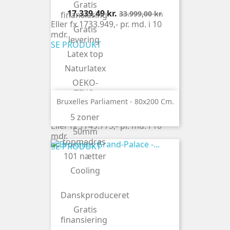
Gratis
Pris
Normalpris
17.339,49 kr.
33.999,00 kr.
finansiering
Eller fx 1733.949,- pr. md. i 10
Gratis
mdr.
levering
SE PRODUKT
Latex top
Naturlatex
OEKO-
TEX®
Bruxelles Parliament - 80x200 Cm.
Pris
17.497,75 kr.
5 zoner
Eller fx 1749.775,- pr. md. i 10
50mm
mdr.
topmadras
SE PRODUKT
101 nætter
Cooling
Danskproduceret
Gratis
finansiering