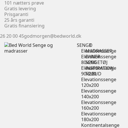
101 nætters prøve
Gratis levering
Prisgaranti
25 års garanti
Gratis finansiering
26 20 00 45
godmorgen@bedworld.dk
SENGE
0
Elevationssenge
MADRASSER
Elevationssenge
DYNER
80x200
SENGETØJ
Elevationssenge
INSPIRATION
90x200
TILBUD
Elevationssenge
120x200
Elevationssenge
140x200
Elevationssenge
160x200
Elevationssenge
180x200
Kontinentalsenge