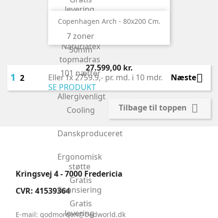
levering
Copenhagen Arch - 80x200 Cm.
Gratis
ombytning
7 zoner
Naturlatex
50mm
topmadras
Pris
27.599,00 kr.
101 nætter
1

Næste
Eller fx 2759.9,- pr. md. i 10 mdr.
2
SE PRODUKT
Allergivenligt

Tilbage til toppen
Cooling
Danskproduceret
Ergonomisk
støtte
Kringsvej 4 - 7000 Fredericia
Gratis
finansiering
CVR: 41539364
Gratis
levering
E-mail: godmorgen
@bedworld.dk