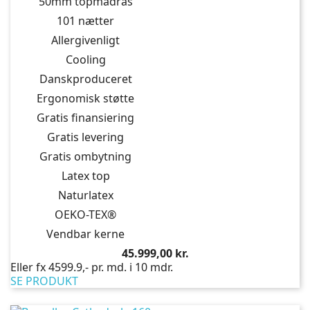
50mm topmadras
101 nætter
Allergivenligt
Cooling
Danskproduceret
Ergonomisk støtte
Gratis finansiering
Gratis levering
Gratis ombytning
Latex top
Naturlatex
OEKO-TEX®
Vendbar kerne
Pris
45.999,00 kr.
Eller fx 4599.9,- pr. md. i 10 mdr.
SE PRODUKT