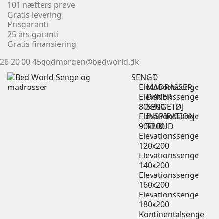
101 nætters prøve
Gratis levering
Prisgaranti
25 års garanti
Gratis finansiering
26 20 00 45
godmorgen@bedworld.dk
SENGE
0
Elevationssenge
MADRASSER
Elevationssenge
DYNER
80x200
SENGETØJ
Elevationssenge
INSPIRATION
90x200
TILBUD
Elevationssenge
120x200
Elevationssenge
140x200
Elevationssenge
160x200
Elevationssenge
180x200
Kontinentalsenge