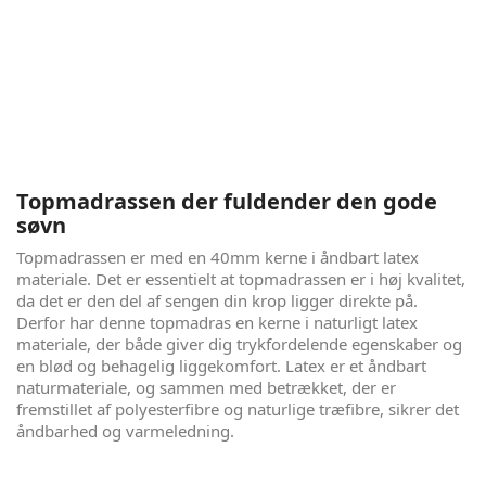
London er en lækker kontinental seng, der giver dig lyst til
at blive liggende om morgenen, og som du vil glæde dig til
at komme i igen om aftenen. Det kan være uhyre svært at
gennemskue, hvad der er en god seng, så for at sige det så
simpelt som muligt - her får du en utrolig god seng, til en
rigtig skarp pris. Der er kælet for detaljerne, både udenpå
og indeni. Alt sammen for at give dig den bedste søvn, nat
efter nat.
Topmadrassen der fuldender den gode
søvn
Topmadrassen er med en 40mm kerne i åndbart latex
materiale. Det er essentielt at topmadrassen er i høj kvalitet,
da det er den del af sengen din krop ligger direkte på.
Derfor har denne topmadras en kerne i naturligt latex
materiale, der både giver dig trykfordelende egenskaber og
en blød og behagelig liggekomfort. Latex er et åndbart
naturmateriale, og sammen med betrækket, der er
fremstillet af polyesterfibre og naturlige træfibre, sikrer det
åndbarhed og varmeledning.