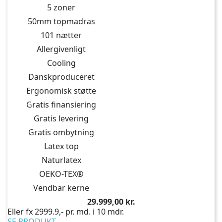
5 zoner
50mm topmadras
101 nætter
Allergivenligt
Cooling
Danskproduceret
Ergonomisk støtte
Gratis finansiering
Gratis levering
Gratis ombytning
Latex top
Naturlatex
OEKO-TEX®
Vendbar kerne
Pris
29.999,00 kr.
Eller fx 2999.9,- pr. md. i 10 mdr.
SE PRODUKT