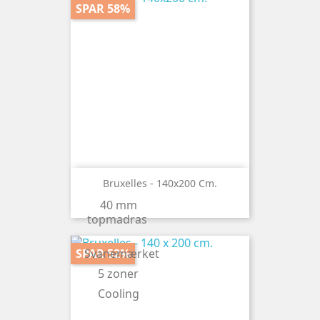
SPAR 58%
PRIS
4409
kr.
41999
kr.
Bruxelles - 140x200 Cm.
40 mm
topmadras
SPAR 52%
Svanemærket
5 zoner
Cooling