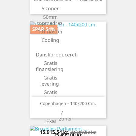
5 zoner
50mm
topmadras
SPAR 54%
101 nætter
Cooling
Danskproduceret
Gratis
finansiering
Gratis
levering
Gratis
ombytning
Copenhagen - 140x200 Cm.
Latex top
7
OEKO-
zoner
TEX®
Pris
Normalpris
15.915,54 kr.
34.599,00 kr.
Pris
15.499,00 kr.