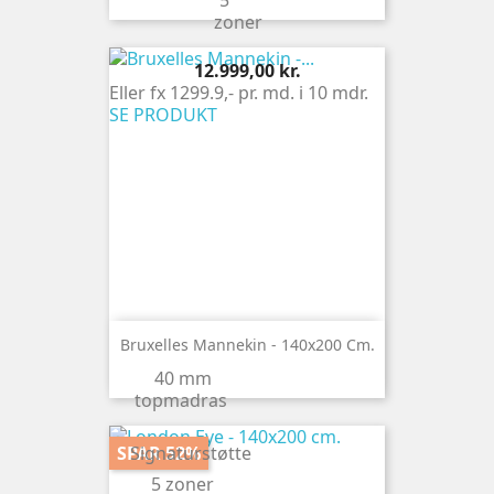
5
zoner
Pris
12.999,00 kr.
Eller fx 1299.9,- pr. md. i 10 mdr.
SE PRODUKT
Bruxelles Mannekin - 140x200 Cm.
40 mm
topmadras
SPAR 52%
Signaturstøtte
5 zoner