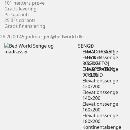
101 nætters prøve
Gratis levering
Prisgaranti
25 års garanti
Gratis finansiering
26 20 00 45
godmorgen@bedworld.dk
SENGE
0
Elevationssenge
MADRASSER
Elevationssenge
DYNER
80x200
SENGETØJ
Elevationssenge
INSPIRATION
90x200
TILBUD
Elevationssenge
120x200
Elevationssenge
140x200
Elevationssenge
160x200
Elevationssenge
180x200
Kontinentalsenge