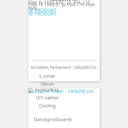
Eller fx 1591.554,- pr. md. i 10
Eller fx 1549.9,- pr. md. i 10 mdr.
mdr.
SE PRODUKT
SE PRODUKT
Bruxelles Parliament- 140x200 Cm.
5 zoner
50mm
topmadras
101 nætter
Cooling
Danskproduceret