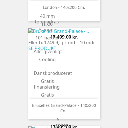
levering
London - 140x200 Cm.
Latex top
40 mm
OEKO-
topmadras
TEX®
5 zoner
Pris
17.499,00 kr.
101 nætter
Eller fx 1749.9,- pr. md. i 10 mdr.
SE PRODUKT
Allergivenligt
Cooling
Danskproduceret
Gratis
finansiering
Gratis
levering
Bruxelles Grand-Palace - 140x200
OEKO-
Cm.
TEX®
5
zoner
Pris
17.499,00 kr.