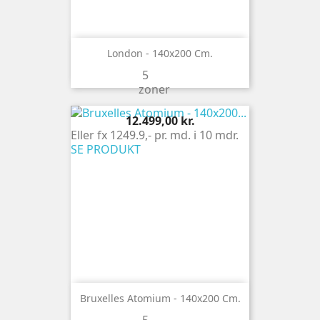
London - 140x200 Cm.
5
zoner
Pris
12.499,00 kr.
Eller fx 1249.9,- pr. md. i 10 mdr.
SE PRODUKT
Bruxelles Atomium - 140x200 Cm.