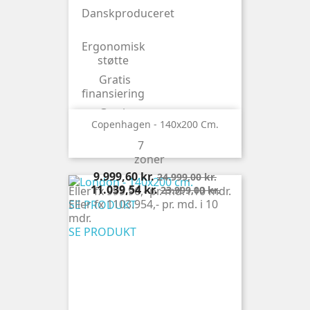
Danskproduceret
Ergonomisk
støtte
Gratis
finansiering
Gratis
Copenhagen - 140x200 Cm.
ombytning
7
Latex top
zoner
Pris
Normalpris
9.999,60 kr.
24.999,00 kr.
Pris
Normalpris
11.039,54 kr.
Eller fx 999.96,- pr. md. i 10 mdr.
23.999,00 kr.
Eller fx 1103.954,- pr. md. i 10
SE PRODUKT
mdr.
SE PRODUKT