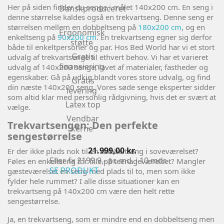
Her på siden finder du senge i målet 140x200 cm. En seng i
Danskproduceret
denne størrelse kaldes også en trekvartseng. Denne seng er
størrelsen mellem en dobbeltseng på
180x200 cm
, og en
Ergonomisk
enkeltseng på
90x200 cm
. En trekvartseng egner sig derfor
støtte
både til enkeltpersoner og par. Hos Bed World har vi et stort
Gratis
udvalg af trekvartsenge til ethvert behov. Vi har et varieret
finansiering
udvalg af 140x200 senge, lavet af materialer, fastheder og
egenskaber. Gå på udkig blandt vores store udvalg, og find
Gratis
din næste 140x200 seng. Vores søde senge eksperter sidder
levering
som altid klar med personlig rådgivning, hvis det er svært at
Latex top
vælge.
Vendbar
Trekvartsengen: Den perfekte
kerne
sengestørrelse
Pris
21.999,00 kr.
Er der ikke plads nok til en dobbeltseng i soveværelset?
Eller fx 2199.9,- pr. md. i 10 mdr.
Føles en enkeltseng for lille på teenageværelset? Mangler
SE PRODUKT
gæsteværelset en seng med plads til to, men som ikke
fylder hele rummet? I alle disse situationer kan en
trekvartseng på 140x200 cm være den helt rette
sengestørrelse.
Ja, en trekvartseng, som er mindre end en dobbeltseng men