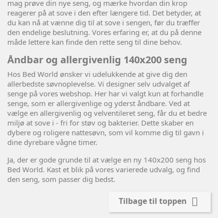
mag prøve din nye seng, og mærke hvordan din krop
reagerer på at sove i den efter længere tid. Det betyder, at
du kan nå at vænne dig til at sove i sengen, før du træffer
den endelige beslutning. Vores erfaring er, at du på denne
måde lettere kan finde den rette seng til dine behov.
Åndbar og allergivenlig 140x200 seng
Hos Bed World ønsker vi udelukkende at give dig den
allerbedste søvnoplevelse. Vi designer selv udvalget af
senge på vores webshop. Her har vi valgt kun at forhandle
senge, som er allergivenlige og yderst åndbare. Ved at
vælge en allergivenlig og velventileret seng, får du et bedre
miljø at sove i - fri for støv og bakterier. Dette skaber en
dybere og roligere nattesøvn, som vil komme dig til gavn i
dine dyrebare vågne timer.
Ja, der er gode grunde til at vælge en ny 140x200 seng hos
Bed World. Kast et blik på vores varierede udvalg, og find
den seng, som passer dig bedst.

Tilbage til toppen