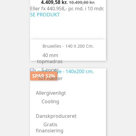
Pris
Normalpris
4.409,58 kr.
10.499,00 kr.
Eller fx 440.958,- pr. md. i 10 mdr.
SE PRODUKT
Bruxelles - 140 X 200 Cm.
40 mm
topmadras
5 zoner
SPAR 52%
101 nætter
Allergivenligt
Cooling
Danskproduceret
Gratis
finansiering