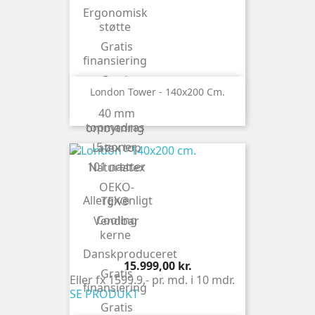
Ergonomisk
støtte
Gratis
finansiering
Gratis
London Tower - 140x200 Cm.
levering
40 mm
Gratis
topmadras
ombytning
5 zoner
Latex top
101 nætter
Naturlatex
OEKO-
Allergivenligt
TEX®
Cooling
Vendbar
kerne
Danskproduceret
Pris
15.999,00 kr.
Gratis
Eller fx 1599.9,- pr. md. i 10 mdr.
finansiering
SE PRODUKT
Gratis