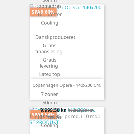
50mm
topmadras
SPAR 60%
101 nætter
Cooling
Danskproduceret
Gratis
finansiering
Gratis
levering
Latex top
Naturlatex
Copenhagen Opera - 140x200 Cm.
OEKO-
7 zoner
TEX®
50mm
topmadras
Pris
Normalpris
9.999,50 kr.
19.999,00 kr.
SPAR 54%
Eller fx 999.95,- pr. md. i 10 mdr.
101 nætter
SE PRODUKT
Cooling