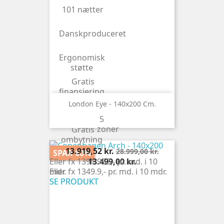
101 nætter
Danskproduceret
Ergonomisk
støtte
Gratis
finansiering
London Eye - 140x200 Cm.
Gratis
levering
5
zoner
Gratis
ombytning
Pris
Normalpris
13.919,52 kr.
28.999,00 kr.
SPAR 60%
Pris
Eller fx 1391.952,- pr. md. i 10
13.499,00 kr.
Eller fx 1349.9,- pr. md. i 10 mdr.
mdr.
SE PRODUKT
SE PRODUKT