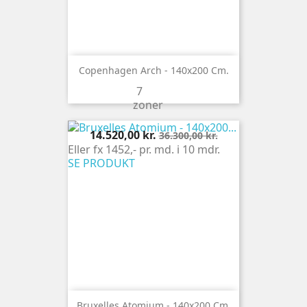
Copenhagen Arch - 140x200 Cm.
7
zoner
Pris
Normalpris
14.520,00 kr.
36.300,00 kr.
Eller fx 1452,- pr. md. i 10 mdr.
SE PRODUKT
Bruxelles Atomium - 140x200 Cm.