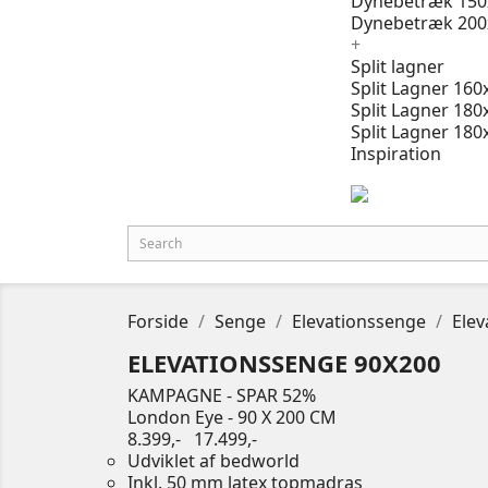
Dynebetræk 150
Dynebetræk 200
+
Split lagner
Split Lagner 160
Split Lagner 180
Split Lagner 180
Inspiration
Forside
Senge
Elevationssenge
Elev
ELEVATIONSSENGE 90X200
KAMPAGNE - SPAR 52%
London Eye - 90 X 200 CM
8.399,-
17.499,-
Udviklet af bedworld
Inkl. 50 mm latex topmadras