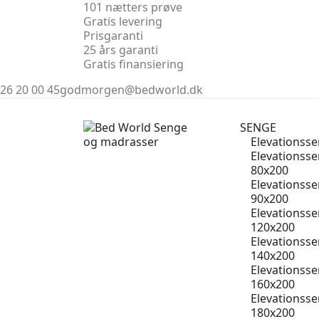
101 nætters prøve
Gratis levering
Prisgaranti
25 års garanti
Gratis finansiering
26 20 00 45
godmorgen@bedworld.dk
SENGE
Elevationss
Elevationss
80x200
Elevationss
90x200
Elevationss
120x200
Elevationss
140x200
Elevationss
160x200
Elevationss
180x200