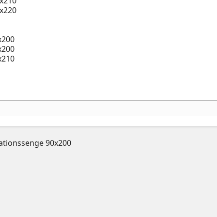
x210
x220
x200
x200
x210
ationssenge 90x200