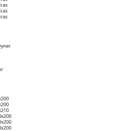
ras
ras
ras
Dyner
er
x200
x200
x210
0x200
0x200
0x200