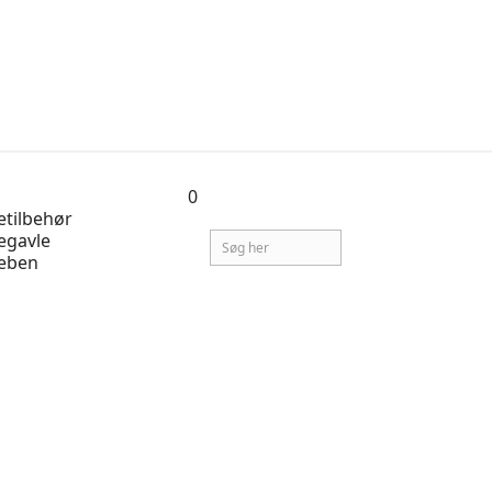
0
tilbehør
egavle
eben