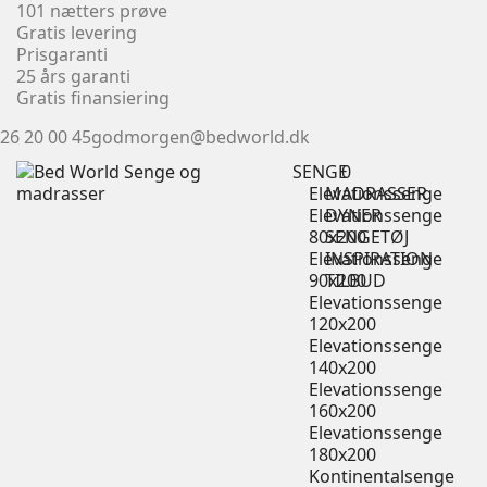
101 nætters prøve
Gratis levering
Prisgaranti
25 års garanti
Gratis finansiering
26 20 00 45
godmorgen@bedworld.dk
SENGE
0
Elevationssenge
MADRASSER
Elevationssenge
DYNER
80x200
SENGETØJ
Elevationssenge
INSPIRATION
90x200
TILBUD
Elevationssenge
120x200
Elevationssenge
140x200
Elevationssenge
160x200
Elevationssenge
180x200
Kontinentalsenge