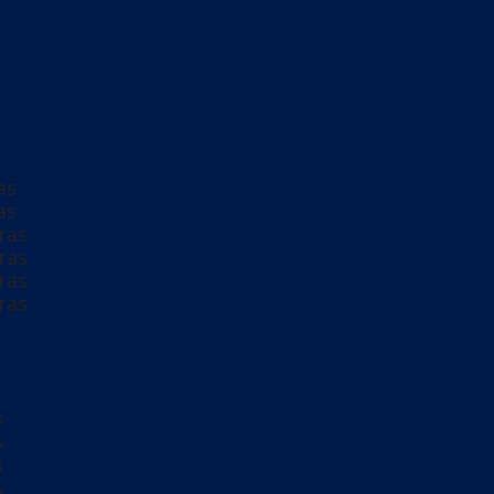
s
s
s
s
as
as
ras
ras
ras
ras
s
s
s
s