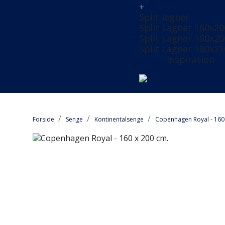
+
Split lagner
Split Lagner 160x20
Split Lagner 180x20
Split Lagner 180x21
Inspiration
Forside
Senge
Kontinentalsenge
Copenhagen Royal - 160 