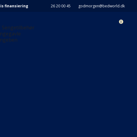
is finansiering
26 20 00 45
godmorgen@bedworld.dk
0
Sengetilbehør
ngegavle
ngeben