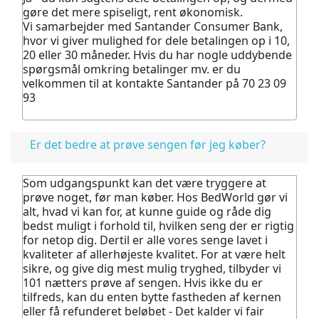
gøre det mere spiseligt, rent økonomisk.
Vi samarbejder med Santander Consumer Bank,
hvor vi giver mulighed for dele betalingen op i 10,
20 eller 30 måneder. Hvis du har nogle uddybende
spørgsmål omkring betalinger mv. er du
velkommen til at kontakte Santander på 70 23 09
93
Er det bedre at prøve sengen før jeg køber?
Som udgangspunkt kan det være tryggere at
prøve noget, før man køber.
Hos BedWorld gør vi
alt, hvad vi kan for, at kunne guide og råde dig
bedst muligt i forhold til, hvilken seng der er rigtig
for netop dig. Dertil er alle vores senge lavet i
kvaliteter af allerhøjeste kvalitet.
For at være helt
sikre, og give dig mest mulig tryghed, tilbyder vi
101 nætters prøve af sengen. Hvis ikke du er
tilfreds, kan du enten bytte fastheden af kernen
eller få refunderet beløbet - Det kalder vi fair