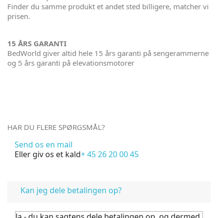
Finder du samme produkt et andet sted billigere, matcher vi
prisen.
15 ÅRS GARANTI
BedWorld giver altid hele 15 års garanti på sengerammerne
og 5 års garanti på elevationsmotorer
HAR DU FLERE SPØRGSMÅL?
Send os en mail
Eller giv os et kald
+ 45 26 20 00 45
FAQ
Kan jeg dele betalingen op?
Ja - du kan sagtens dele betalingen op, og dermed