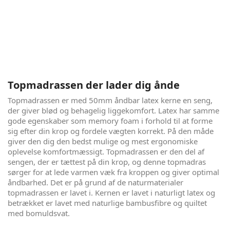
London Eye er resultatet af dansk håndværk, i lækkert
nordisk design, spækket med kvalitetsmaterialer. Søvn er
vigtigt, og god søvn er sundt, men det må også gerne se
lækkert ud i soveværelset. Denne seng giver dig det hele. 5
komfortzoner og god åndbarhed, pakket ind i økotex
certificerede smukke tekstiler, sikrer dig en dejlig søvn - nat
efter nat.
Topmadrassen der lader dig ånde
Topmadrassen er med 50mm åndbar latex kerne en seng,
der giver blød og behagelig liggekomfort. Latex har samme
gode egenskaber som memory foam i forhold til at forme
sig efter din krop og fordele vægten korrekt. På den måde
giver den dig den bedst mulige og mest ergonomiske
oplevelse komfortmæssigt. Topmadrassen er den del af
sengen, der er tættest på din krop, og denne topmadras
sørger for at lede varmen væk fra kroppen og giver optimal
åndbarhed. Det er på grund af de naturmaterialer
topmadrassen er lavet i. Kernen er lavet i naturligt latex og
betrækket er lavet med naturlige bambusfibre og quiltet
med bomuldsvat.