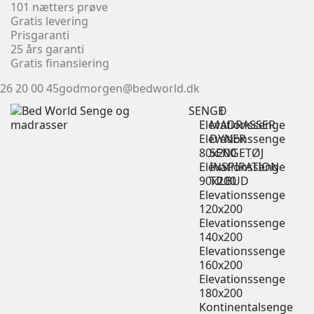
101 nætters prøve
Gratis levering
Prisgaranti
25 års garanti
Gratis finansiering
26 20 00 45
godmorgen@bedworld.dk
SENGE
0
Elevationssenge
MADRASSER
Elevationssenge
DYNER
80x200
SENGETØJ
Elevationssenge
INSPIRATION
90x200
TILBUD
Elevationssenge
120x200
Elevationssenge
140x200
Elevationssenge
160x200
Elevationssenge
180x200
Kontinentalsenge