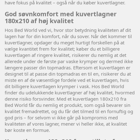
have fokus på kvalitet – også når du køber kuvertlagner.
God søvnkomfort med kuvertlagner
180x210 af høj kvalitet
Hos Bed World ved vi, hvor stor betydning kvaliteten af dit
lagen har for din komfort, når du sover. Når det kommer til
kuvertlagner, opdager du meget hurtigt forskellen på at
vælge kvantitet frem for kvalitet; køber du et billigere
kuvertlagen af ringere kvalitet, risikerer du nemlig at det
allerede under de første par vaske krymper og dermed ikke
længere passer din topmadras. Eftersom et kuvertlagen er
designet til at passe din topmadras en til en, risikerer du at
miste en af de væsentlige fordele ved et kuvertlagen, hvis
dit billigere kuvertlagen krymper i vask. Hos Bed World
finder du udelukkende kuvertlagner af høj kvalitet, hvormed
denne risiko forsvinder. Med et kuvertlagen 180x210 fra
Bed World får du nemlig et produkt, som også bevarer sin
kvalitet fremadrettet, og du får det tilmed til en fornuftig og
god pris – for selvom vi ikke går på kompromis med
kvaliteten af vores lagner, mener vi heller ikke, at kvalitet
bør koste en formue.