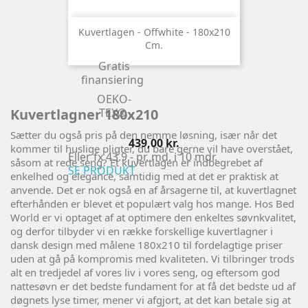
Kuvertlagen - Offwhite - 180x210
Cm.
Gratis
finansiering
OEKO-
Kuvertlagner 180x210
TEX®
Sætter du også pris på den nemme løsning, især når det
Pris
439,00 kr.
kommer til huslige pligter, du bare gerne vil have overstået,
Eller fx 43.9,- pr. md. i 10 mdr.
såsom at rede seng? Et kuvertlagen er indbegrebet af
SE PRODUKT
enkelhed og elegance, samtidig med at det er praktisk at
anvende. Det er nok også en af årsagerne til, at kuvertlagnet
efterhånden er blevet et populært valg hos mange. Hos Bed
World er vi optaget af at optimere den enkeltes søvnkvalitet,
og derfor tilbyder vi en række forskellige kuvertlagner i
dansk design med målene 180x210 til fordelagtige priser
uden at gå på kompromis med kvaliteten. Vi tilbringer trods
alt en tredjedel af vores liv i vores seng, og eftersom god
nattesøvn er det bedste fundament for at få det bedste ud af
døgnets lyse timer, mener vi afgjort, at det kan betale sig at