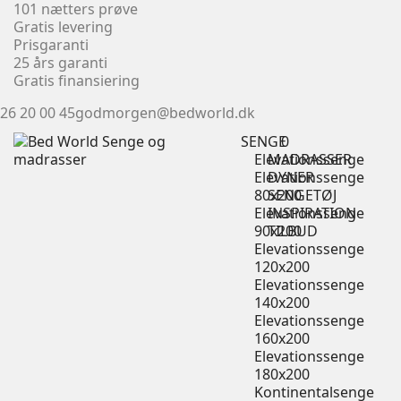
101 nætters prøve
Gratis levering
Prisgaranti
25 års garanti
Gratis finansiering
26 20 00 45
godmorgen@bedworld.dk
SENGE
0
Elevationssenge
MADRASSER
Elevationssenge
DYNER
80x200
SENGETØJ
Elevationssenge
INSPIRATION
90x200
TILBUD
Elevationssenge
120x200
Elevationssenge
140x200
Elevationssenge
160x200
Elevationssenge
180x200
Kontinentalsenge