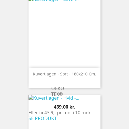
439
kr.
439
kr.
Kuvertlagen - Sort - 180x210 Cm.
OEKO-
TEX®
Pris
439,00 kr.
Eller fx 43.9,- pr. md. i 10 mdr.
SE PRODUKT