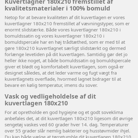
Kuvertlagner 180x210 fremstillet af
kvalitetsmaterialer i 100% bomuld
Netop for at bevare kvaliteten af dit kuvertlagen er vores
kuvertlagner 180x210 fremstillet af vævningstyper, som er
enormt slidstærke. Både vores kuvertlagner 180x210 i
bomuldssatin og vores kuvertlagner 180x210 i
bomuldspercale har en høj trådtæthed, som er med til at
gøre 180x210 kuvertlagnet særligt slidstærkt og dermed
forlænge levetiden på dit kuvertlagen. Samtidig gør det jo
heller ikke noget, at både bomuldssatin og bomuldspercale
giver et blødt og komfortabelt kuvertlagen, som også er
designet således, at det leder varme og fugt vægt fra
kuvertlagnets overflade, hvormed lagnet bidrager til at
bevare en kølig temperatur, imens du sover.
Vask og vedligeholdelse af dit
kuvertlagen 180x210
For at opretholde en god hygiejne og et godt soveklima
anbefales det, at dit kuvertlagen 180x210 ligesom dit øvrige
sengetøj vaskes ved 60 grader hver 14. dag. Temperaturer
over 55 grader slår nemlig bakterier og husstøvmider ihjel.
Du kan både vælge at tørretumble dit kuvertlagen 180x210