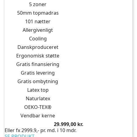
5 zoner
50mm topmadras
101 nætter
Allergivenligt
Cooling
Danskproduceret
Ergonomisk støtte
Gratis finansiering
Gratis levering
Gratis ombytning
Latex top
Naturlatex
OEKO-TEX®
Vendbar kerne
Pris
29.999,00 kr.
Eller fx 2999.9,- pr. md. i 10 mdr.
SE PRODUKT