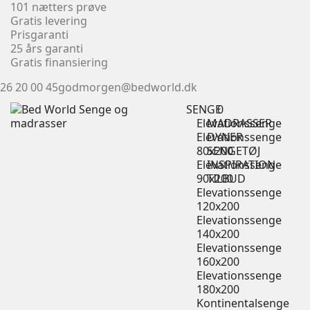
101 nætters prøve
Gratis levering
Prisgaranti
25 års garanti
Gratis finansiering
26 20 00 45
godmorgen@bedworld.dk
SENGE
0
Elevationssenge
MADRASSER
Elevationssenge
DYNER
80x200
SENGETØJ
Elevationssenge
INSPIRATION
90x200
TILBUD
Elevationssenge
120x200
Elevationssenge
140x200
Elevationssenge
160x200
Elevationssenge
180x200
Kontinentalsenge