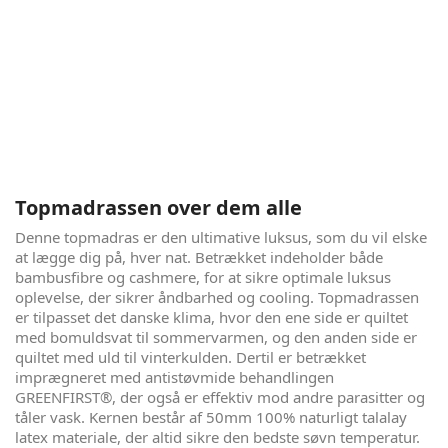
Royal
Copenhagen Royal opfylder dine drømme om en perfekt
søvn.
Søvnen er essentiel for at være velfungerende i
hverdagen, og for at sikre et godt helbred. Alt det, og mere
til, vil denne seng sikre dig. Der er taget højde for komfort i
verdensklasse, samtidigt med at du er sikker på ikke at gå
på kompromis med hverken miljøet, din egen sundhed eller
indeklimaet i soveværelset. En seng for dig, der vil have
topkvalitet til en fornuftig pris.
Topmadrassen over dem alle
Denne topmadras er den ultimative luksus, som du vil elske
at lægge dig på, hver nat. Betrækket indeholder både
bambusfibre og cashmere, for at sikre optimale luksus
oplevelse, der sikrer åndbarhed og cooling. Topmadrassen
er tilpasset det danske klima, hvor den ene side er quiltet
med bomuldsvat til sommervarmen, og den anden side er
quiltet med uld til vinterkulden. Dertil er betrækket
imprægneret med antistøvmide behandlingen
GREENFIRST®, der også er effektiv mod andre parasitter og
tåler vask. Kernen består af 50mm 100% naturligt talalay
latex materiale, der altid sikre den bedste søvn temperatur.