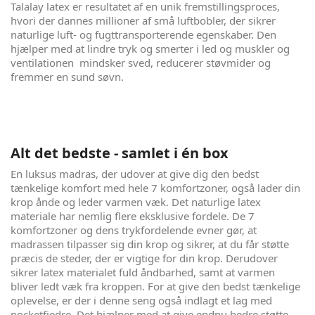
Talalay latex er resultatet af en unik fremstillingsproces,
hvori der dannes millioner af små luftbobler, der sikrer
naturlige luft- og fugttransporterende egenskaber. Den
hjælper med at lindre tryk og smerter i led og muskler og
ventilationen mindsker sved, reducerer støvmider og
fremmer en sund søvn.
Alt det bedste - samlet i én box
En luksus madras, der udover at give dig den bedst
tænkelige komfort med hele 7 komfortzoner, også lader din
krop ånde og leder varmen væk. Det naturlige latex
materiale har nemlig flere eksklusive fordele. De 7
komfortzoner og dens trykfordelende evner gør, at
madrassen tilpasser sig din krop og sikrer, at du får støtte
præcis de steder, der er vigtige for din krop. Derudover
sikrer latex materialet fuld åndbarhed, samt at varmen
bliver ledt væk fra kroppen. For at give den bedst tænkelige
oplevelse, er der i denne seng også indlagt et lag med
pocketfjedre. Det hjælper med at give endnu bedre støtte,