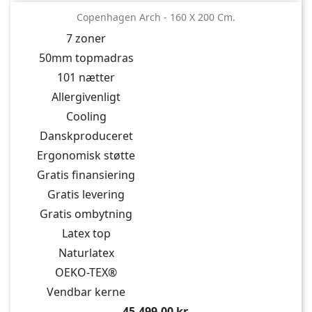
Copenhagen Arch - 160 X 200 Cm.
7 zoner
50mm topmadras
101 nætter
Allergivenligt
Cooling
Danskproduceret
Ergonomisk støtte
Gratis finansiering
Gratis levering
Gratis ombytning
Latex top
Naturlatex
OEKO-TEX®
Vendbar kerne
Pris
45.499,00 kr.