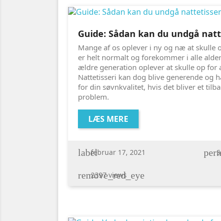
Guide: Sådan kan du undgå natt
Mange af os oplever i ny og næ at skulle 
er helt normalt og forekommer i alle alde
ældre generation oplever at skulle op for 
Nattetisseri kan dog blive generende og 
for din søvnkvalitet, hvis det bliver et t
problem.
LÆS MERE
label
perm
februar 17, 2021
S
remove_red_eye
2397 views