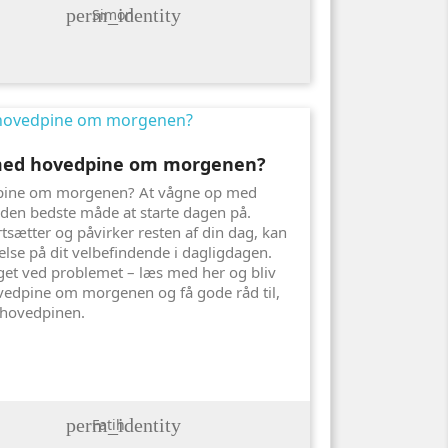
perm_identity
Simon
 med hovedpine om morgenen?
pine om morgenen? At vågne op med
 den bedste måde at starte dagen på.
tsætter og påvirker resten af din dag, kan
else på dit velbefindende i dagligdagen.
get ved problemet – læs med her og bliv
ovedpine om morgenen og få gode råd til,
 hovedpinen.
perm_identity
Fatih