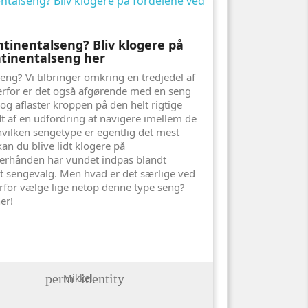
tinentalseng? Bliv klogere på
ntinentalseng her
seng? Vi tilbringer omkring en tredjedel af
derfor er det også afgørende med en seng
 og aflaster kroppen på den helt rigtige
t af en udfordring at navigere imellem de
 hvilken sengetype er egentlig det mest
an du blive lidt klogere på
terhånden har vundet indpas blandt
t sengevalg. Men hvad er det særlige ved
rfor vælge lige netop denne type seng?
er!
perm_identity
Mikkel