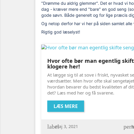
"Drømme du aldrig glemmer". Det er hvad vi hos
dag - kræver mere end "bare" en god seng (som 
gode søvn. Både generelt og for lige præcis di
Og netop derfor har vi her på siden samlet alle
Rigtig god læselyst!
Hvor ofte bør man egentlig skift
klogere her!
At lægge sig til at sove i friskt, nyvasket 
værdsætter. Men hvor ofte skal sengetøje
hvordan bevarer du bedst kvaliteten af dit
det? Læs med her og få svarene.
LÆS MERE
label
perm
maj 3, 2021
M