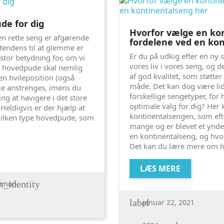
de for dig
Hvorfor vælge en kon
n rette seng er afgørende
fordelene ved en ko
 tendens til at glemme er
Er du på udkig efter en ny 
stor betydning for, om vi
vores liv i vores seng, og 
Din hovedpude skal nemlig
af god kvalitet, som støtter
 en hvileposition (også
måde. Det kan dog være lid
ikke anstrenges, imens du
forskellige sengetyper, for
ng at navigere i det store
optimale valg for dig? Her k
 Heldigvis er der hjælp at
kontinentalsengen, som ef
hvilken type hovedpude, som
mange og er blevet et ynde
en kontinentalseng, og hvo
Det kan du lære mere om h
LÆS MERE
_identity
imon
label
januar 22, 2021