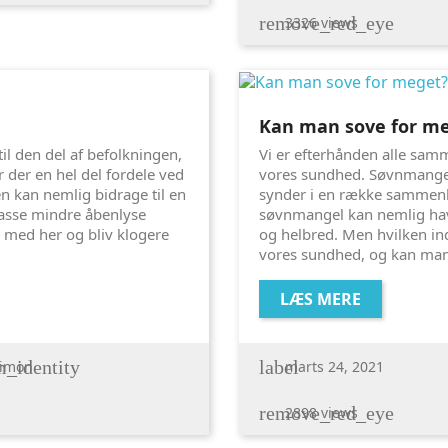
remove_red_eye
3326 views
Kan man sove for m
til den del af befolkningen,
Vi er efterhånden alle samm
 der en hel del fordele ved
vores sundhed. Søvnmangel
n kan nemlig bidrage til en
synder i en række sammen
masse mindre åbenlyse
søvnmangel kan nemlig hav
 med her og bliv klogere
og helbred. Men hvilken in
vores sundhed, og kan man
LÆS MERE
_identity
label
imon
marts 24, 2021
remove_red_eye
2898 views