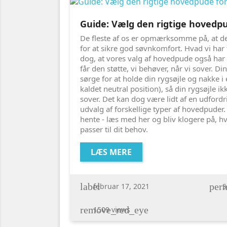
Guide: Vælg den rigtige hovedpu
De fleste af os er opmærksomme på, at de
for at sikre god søvnkomfort. Hvad vi har
dog, at vores valg af hovedpude også har 
får den støtte, vi behøver, når vi sover. 
sørge for at holde din rygsøjle og nakke i
kaldet neutral position), så din rygsøjle 
sover. Det kan dog være lidt af en udfordri
udvalg af forskellige typer af hovedpuder.
hente - læs med her og bliv klogere på, 
passer til dit behov.
LÆS MERE
label
perm
februar 17, 2021
S
remove_red_eye
1509 views