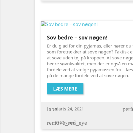
Sov bedre – sov nøgen!
Er du glad for din pyjamas, eller hører du 
som foretrækker at sove nøgen? Faktisk er
at sove uden tøj på kroppen. At sove nøge
bedre søvnkvalitet, men der er også en 
fordele ved at vælge pyjamassen fra – læs
på de mange fordele ved at sove nøgen.
LÆS MERE
label
perm
marts 24, 2021
S
remove_red_eye
5167 views