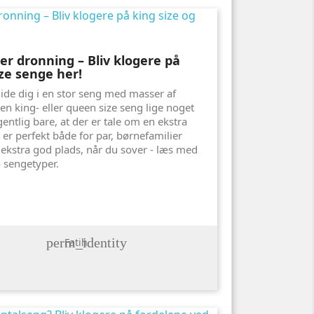
er dronning – Bliv klogere på
ze senge her!
de dig i en stor seng med masser af
r en king- eller queen size seng lige noget
entlig bare, at der er tale om en ekstra
er perfekt både for par, børnefamilier
å ekstra god plads, når du sover - læs med
o sengetyper.
perm_identity
Fatih