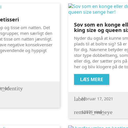
etisseri
Sov som en konge ell
op og tisse om natten. Det
king size og queen si
rsgrupper, men særligt den
Nyder du også at kunne smi
at tisse om natten jævnligt.
plads til at boltre sig? Så e
have negative konsekvenser
for dig. Navnene betyder eg
ilbagevendende og hyppigt
stor type dobbeltseng, som 
eller dig, der sætter pris p
her og bliv klogere på de t
LÆS MERE
_identity
imon
label
februar 17, 2021
remove_red_eye
12376 views