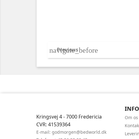
navigate_before
Previous
INF
Kringsvej 4 - 7000 Fredericia
Om os
CVR: 41539364
Kontak
E-mail: godmorgen
@bedworld.dk
Leveri