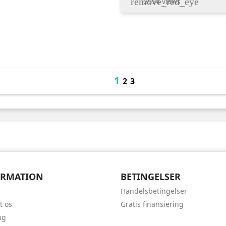
remove_red_eye
2994 views
1
2
3
ORMATION
BETINGELSER
Handelsbetingelser
t os
Gratis finansiering
ng