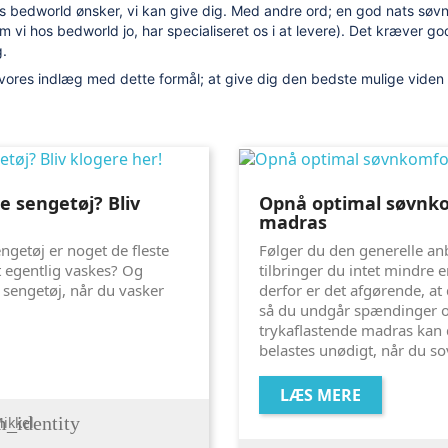
 bedworld ønsker, vi kan give dig. Med andre ord; en god nats søvn
vi hos bedworld jo, har specialiseret os i at levere). Det kræver 
g.
 vores indlæg med dette formål; at give dig den bedste mulige viden o
e sengetøj? Bliv
Opnå optimal søvnko
madras
sengetøj er noget de fleste
Følger du den generelle an
t egentlig vaskes? Og
tilbringer du intet mindre e
 sengetøj, når du vasker
derfor er det afgørende, at
så du undgår spændinger og
trykaflastende madras kan d
belastes unødigt, når du so
LÆS MERE
_identity
ikkel