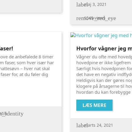
label
maj 3, 2021
remove_red_eye
1545 views
faser!
Hvorfor vågner jeg
sove de anbefalede 8 timer
Vågner du ofte med hoved
fem faser, som hver især har
hovedpine er ikke ligefrem
nattesøvn – hver nat skal
Særligt hvis hovedpinen for
ser for, at du føler dig
det have en negativ indflyd
Heldigvis kan der gøres no
klogere på årsagerne til h
hvordan du kan forebygge
LÆS MERE
_identity
atih
label
marts 24, 2021