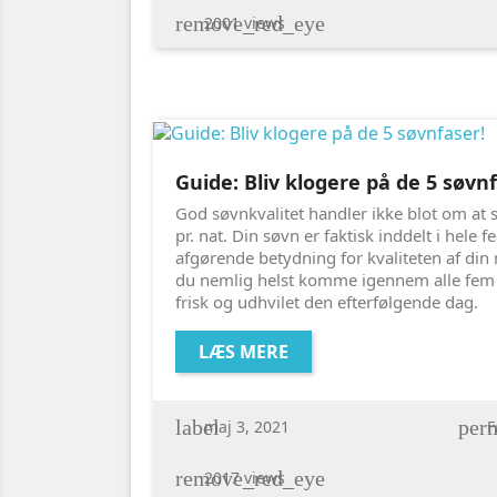
remove_red_eye
2001 views
Guide: Bliv klogere på de 5 søvn
God søvnkvalitet handler ikke blot om at 
pr. nat. Din søvn er faktisk inddelt i hele 
afgørende betydning for kvaliteten af din 
du nemlig helst komme igennem alle fem fa
frisk og udhvilet den efterfølgende dag.
LÆS MERE
label
perm
maj 3, 2021
F
remove_red_eye
2017 views