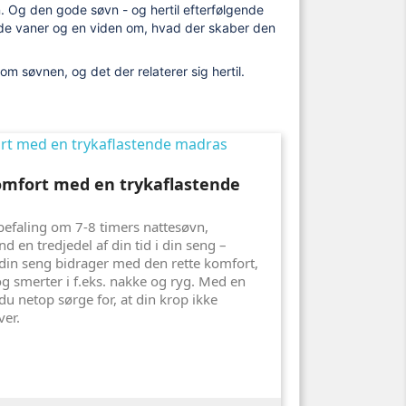
. Og den gode søvn - og hertil efterfølgende
gode vaner og en viden om, hvad der skaber den
m søvnen, og det der relaterer sig hertil.
mfort med en trykaflastende
befaling om 7-8 timers nattesøvn,
nd en tredjedel af din tid i din seng –
 din seng bidrager med den rette komfort,
 smerter i f.eks. nakke og ryg. Med en
u netop sørge for, at din krop ikke
ver.