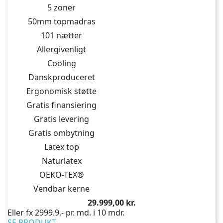
5 zoner
50mm topmadras
101 nætter
Allergivenligt
Cooling
Danskproduceret
Ergonomisk støtte
Gratis finansiering
Gratis levering
Gratis ombytning
Latex top
Naturlatex
OEKO-TEX®
Vendbar kerne
Pris
29.999,00 kr.
Eller fx 2999.9,- pr. md. i 10 mdr.
SE PRODUKT