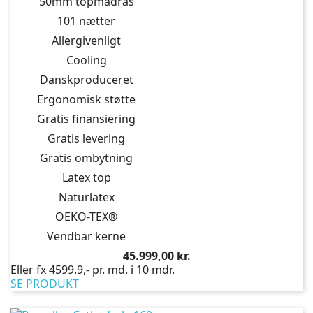
50mm topmadras
101 nætter
Allergivenligt
Cooling
Danskproduceret
Ergonomisk støtte
Gratis finansiering
Gratis levering
Gratis ombytning
Latex top
Naturlatex
OEKO-TEX®
Vendbar kerne
Pris
45.999,00 kr.
Eller fx 4599.9,- pr. md. i 10 mdr.
SE PRODUKT