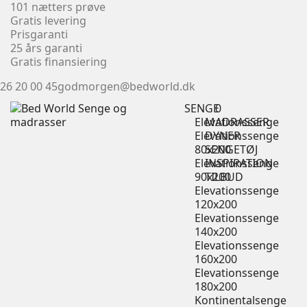
101 nætters prøve
Gratis levering
Prisgaranti
25 års garanti
Gratis finansiering
26 20 00 45
godmorgen@bedworld.dk
SENGE
0
Elevationssenge
MADRASSER
Elevationssenge
DYNER
80x200
SENGETØJ
Elevationssenge
INSPIRATION
90x200
TILBUD
Elevationssenge
120x200
Elevationssenge
140x200
Elevationssenge
160x200
Elevationssenge
180x200
Kontinentalsenge