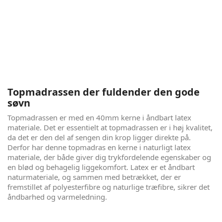
London er en lækker kontinental seng, der giver dig lyst til
at blive liggende om morgenen, og som du vil glæde dig til
at komme i igen om aftenen. Det kan være uhyre svært at
gennemskue, hvad der er en god seng, så for at sige det så
simpelt som muligt - her får du en utrolig god seng, til en
rigtig skarp pris. Der er kælet for detaljerne, både udenpå
og indeni. Alt sammen for at give dig den bedste søvn, nat
efter nat.
Topmadrassen der fuldender den gode
søvn
Topmadrassen er med en 40mm kerne i åndbart latex
materiale. Det er essentielt at topmadrassen er i høj kvalitet,
da det er den del af sengen din krop ligger direkte på.
Derfor har denne topmadras en kerne i naturligt latex
materiale, der både giver dig trykfordelende egenskaber og
en blød og behagelig liggekomfort. Latex er et åndbart
naturmateriale, og sammen med betrækket, der er
fremstillet af polyesterfibre og naturlige træfibre, sikrer det
åndbarhed og varmeledning.