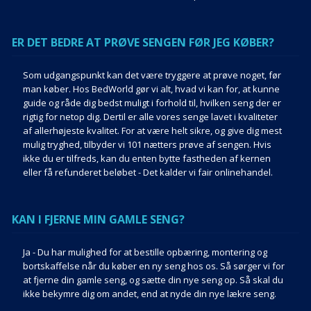
ER DET BEDRE AT PRØVE SENGEN FØR JEG KØBER?
Som udgangspunkt kan det være tryggere at prøve noget, før
man køber.
Hos BedWorld gør vi alt, hvad vi kan for, at kunne
guide og råde dig bedst muligt i forhold til, hvilken seng der er
rigtig for netop dig. Dertil er alle vores senge lavet i kvaliteter
af allerhøjeste kvalitet.
For at være helt sikre, og give dig mest
mulig tryghed, tilbyder vi 101 nætters prøve af sengen. Hvis
ikke du er tilfreds, kan du enten bytte fastheden af kernen
eller få refunderet beløbet - Det kalder vi fair onlinehandel.
KAN I FJERNE MIN GAMLE SENG?
Ja - Du har mulighed for at bestille opbæring, montering og
bortskaffelse når du køber en ny seng hos os.
Så sørger vi for
at fjerne din gamle seng, og sætte din nye seng op. Så skal du
ikke bekymre dig om andet, end at nyde din nye lækre seng.