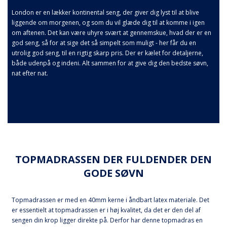
London er en lækker kontinental seng, der giver dig lyst til at blive
liggende om morgenen, og som du vil glæde dig til at komme i igen
om aftenen. Det kan være uhyre svært at gennemskue, hvad der er en
god seng, så for at sige det så simpelt som muligt - her får du en
utrolig god seng, til en rigtig skarp pris. Der er kælet for detaljerne,
både udenpå og indeni. Alt sammen for at give dig den bedste søvn,
nat efter nat.
TOPMADRASSEN DER FULDENDER DEN
GODE SØVN
Topmadrassen er med en 40mm kerne i åndbart latex materiale. Det
er essentielt at topmadrassen er i høj kvalitet, da det er den del af
sengen din krop ligger direkte på. Derfor har denne topmadras en