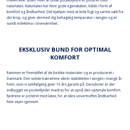
maven eller siden. Hver af disse pocketfjedre er polstret med
naturlatex. Naturlatex har flere gode egenskaber, både i form af
komfort og åndbarhed. Det hjælper med at lede fugt og varme væk fra
din krop, og giver dermed dig behagelig temperatur i sengen og et
sundt indeklima i soveværelset.
EKSKLUSIV BUND FOR OPTIMAL
KOMFORT
Rammen er fremstillet af de bedste materialer og er produceret i
Danmark. Den solide træramme sikrer stabiliteten i sengen i mange år
frem, som vi selvfølgelig giver 15 års garanti på. Derudover er der
indbygget en pocketfjeder madras for at opnå den optimale komfort.
fjedrene er polstret med latex, for at sikre uovertruffen åndbarhed
hele vejen igennem.