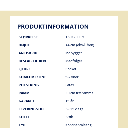
PRODUKTINFORMATION
STØRRELSE
160X200CM
HØJDE
44 cm (ekskl. ben)
ANTISKRID
Indbygget
BESLAG TIL BEN
Medfølger
FJEDRE
Pocket
KOMFORTZONE
5-Zoner
POLSTRING
Latex
RAMME
30 cm træramme
GARANTI
15 år
LEVERINGSTID
8 - 15 dage
KOLLI
8 stk.
TYPE
Kontinentalseng