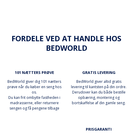
FORDELE VED AT HANDLE HOS
BEDWORLD
101 NÆTTERS PRØVE
GRATIS LEVERING
BedWorld giver dig 101 nætters
BedWorld giver altid gratis
prøve når du køber en seng hos
levering til kantsten på din ordre.
os.
Derudover kan du både bestille
Du kan frit ombytte fastheden i
opbæring, montering og
madrasserne, eller returnere
bortskaffelse af din gamle seng.
sengen og få pengene tilbage
PRISGARANTI