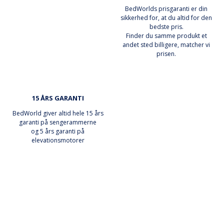
BedWorlds prisgaranti er din
sikkerhed for, at du altid for den
bedste pris.
Finder du samme produkt et
andet sted billigere, matcher vi
prisen.
15 ÅRS GARANTI
BedWorld giver altid hele 15 års
garanti på sengerammerne
og 5 års garanti på
elevationsmotorer