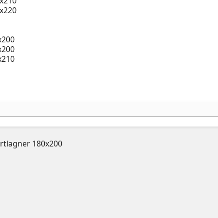
x210
x220
x200
x200
x210
rtlagner 180x200