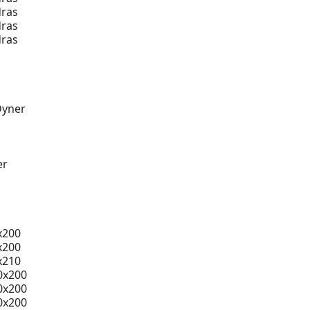
ras
ras
ras
Dyner
er
x200
x200
x210
0x200
0x200
0x200