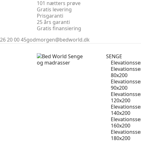
101 nætters prøve
Gratis levering
Prisgaranti
25 års garanti
Gratis finansiering
26 20 00 45
godmorgen@bedworld.dk
SENGE
Elevationss
Elevationss
80x200
Elevationss
90x200
Elevationss
120x200
Elevationss
140x200
Elevationss
160x200
Elevationss
180x200