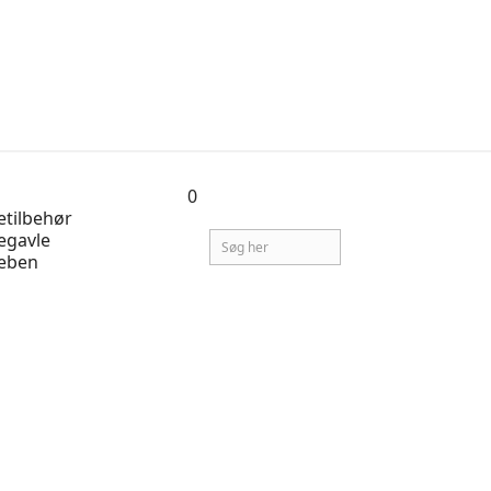
0
tilbehør
egavle
eben