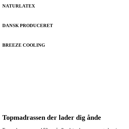
NATURLATEX
DANSK PRODUCERET
BREEZE COOLING
Kvalitet og komfort - London Eye
London Eye er resultatet af dansk håndværk, i lækkert nordisk
design, spækket med kvalitetsmaterialer. Søvn er vigtigt, og god
søvn er sundt, men det må også gerne se lækkert ud i soveværelset.
Denne seng giver dig det hele. 5 komfortzoner og god åndbarhed,
pakket ind i økotex certificerede smukke tekstiler, sikrer dig en dejlig
søvn - nat efter nat.
Topmadrassen der lader dig ånde