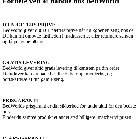
Fordele ved at handle hos BedWorld
101 NÆTTERS PRØVE
BedWorld giver dig 101 nætters prøve når du køber en seng hos os.
Du kan frit ombytte fastheden i madrasserne, eller returnere sengen
og få pengene tilbage
GRATIS LEVERING
BedWorld giver altid gratis levering til kantsten på din ordre.
Derudover kan du både bestille opbæring, montering og
bortskaffelse af din gamle seng.
PRISGARANTI
BedWorlds prisgaranti er din sikkerhed for, at du altid for den bedste
pris.
Finder du samme produkt et andet sted billigere, matcher vi prisen.
15 ÅRS GARANTI