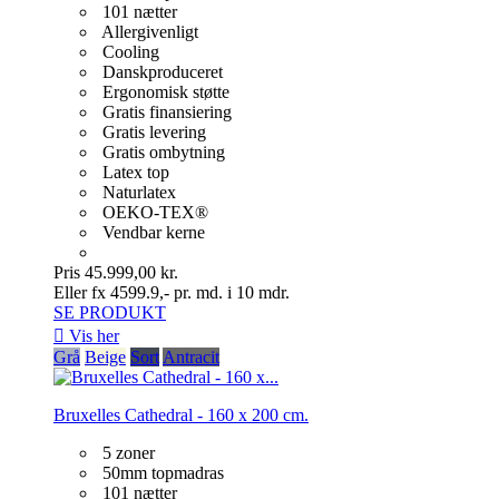
101 nætter
Allergivenligt
Cooling
Danskproduceret
Ergonomisk støtte
Gratis finansiering
Gratis levering
Gratis ombytning
Latex top
Naturlatex
OEKO-TEX®
Vendbar kerne
Pris
45.999,00 kr.
Eller fx 4599.9,- pr. md. i 10 mdr.
SE PRODUKT

Vis her
Grå
Beige
Sort
Antracit
Bruxelles Cathedral - 160 x 200 cm.
5 zoner
50mm topmadras
101 nætter