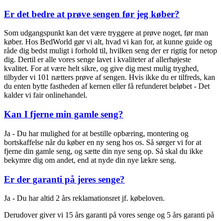
Er det bedre at prøve sengen før jeg køber?
Som udgangspunkt kan det være tryggere at prøve noget, før man
køber.
Hos BedWorld gør vi alt, hvad vi kan for, at kunne guide og
råde dig bedst muligt i forhold til, hvilken seng der er rigtig for netop
dig. Dertil er alle vores senge lavet i kvaliteter af allerhøjeste
kvalitet.
For at være helt sikre, og give dig mest mulig tryghed,
tilbyder vi 101 nætters prøve af sengen. Hvis ikke du er tilfreds, kan
du enten bytte fastheden af kernen eller få refunderet beløbet - Det
kalder vi fair onlinehandel.
Kan I fjerne min gamle seng?
Ja - Du har mulighed for at bestille opbæring, montering og
bortskaffelse når du køber en ny seng hos os.
Så sørger vi for at
fjerne din gamle seng, og sætte din nye seng op. Så skal du ikke
bekymre dig om andet, end at nyde din nye lækre seng.
Er der garanti på jeres senge?
Ja - Du har altid 2 års reklamationsret jf. købeloven.
Derudover giver vi 15 års garanti på vores senge og 5 års garanti på