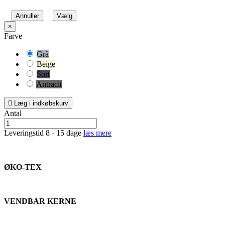
Annuller
Vælg
×
Farve
Grå
Beige
Sort
Antracit

Læg i indkøbskurv
Antal
Leveringstid 8 - 15 dage
læs mere
ØKO-TEX
VENDBAR KERNE