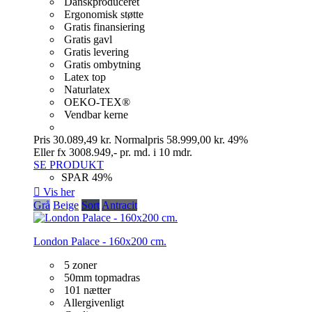
Danskproduceret
Ergonomisk støtte
Gratis finansiering
Gratis gavl
Gratis levering
Gratis ombytning
Latex top
Naturlatex
OEKO-TEX®
Vendbar kerne
Pris
30.089,49 kr.
Normalpris
58.999,00 kr.
49%
Eller fx 3008.949,- pr. md. i 10 mdr.
SE PRODUKT
SPAR 49%

Vis her
Grå
Beige
Sort
Antracit
London Palace - 160x200 cm.
5 zoner
50mm topmadras
101 nætter
Allergivenligt