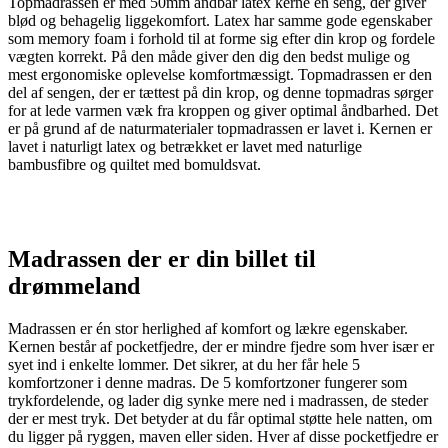
Topmadrassen er med 50mm åndbar latex kerne en seng, der giver
blød og behagelig liggekomfort. Latex har samme gode egenskaber
som memory foam i forhold til at forme sig efter din krop og fordele
vægten korrekt. På den måde giver den dig den bedst mulige og
mest ergonomiske oplevelse komfortmæssigt. Topmadrassen er den
del af sengen, der er tættest på din krop, og denne topmadras sørger
for at lede varmen væk fra kroppen og giver optimal åndbarhed. Det
er på grund af de naturmaterialer topmadrassen er lavet i. Kernen er
lavet i naturligt latex og betrækket er lavet med naturlige
bambusfibre og quiltet med bomuldsvat.
Madrassen der er din billet til
drømmeland
Madrassen er én stor herlighed af komfort og lækre egenskaber.
Kernen består af pocketfjedre, der er mindre fjedre som hver især er
syet ind i enkelte lommer. Det sikrer, at du her får hele 5
komfortzoner i denne madras. De 5 komfortzoner fungerer som
trykfordelende, og lader dig synke mere ned i madrassen, de steder
der er mest tryk. Det betyder at du får optimal støtte hele natten, om
du ligger på ryggen, maven eller siden. Hver af disse pocketfjedre er