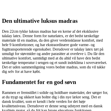
Den ultimative luksus madras
Den 22cm tykke luksus madras har en kerne af det eksklusive
talalay latex. Denne form for naturlatex, er det bedst tænkelige
materiale til en madras, da den giver verdensklasse komfort, med
hele 9 komfortzoner, og har ekstraordinære gode varme- og
fugttransporterende egenskaber. Derudover er talalay latex tæt på
umuligt for støvmider og andre parasitter at overleve i. Du får den
ultimative komfort, samtidigt med at du altid vil have den bedst
tænkelige temperatur i sengen og et sundt indeklima i soveværelset.
Det er uden sammenligning vores bedste madras, som du vil takke
dig selv for at have købt.
Fundamentet for en god søvn
Rammen er fremstillet i solide og holdbare materialer, der sørger for,
at du trygt og sikkert kan boltre dig i din nye lækre seng. Det er
dansk kvalitet, som er kendt i hele verden for det høje
kvalitetsniveau. Derudover er denne seng udstyret med en dansk
kvalitets motor, så du frit kan bruge elevations funktionen,