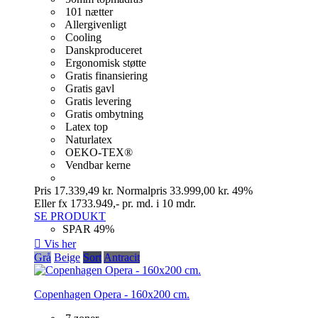
101 nætter
Allergivenligt
Cooling
Danskproduceret
Ergonomisk støtte
Gratis finansiering
Gratis gavl
Gratis levering
Gratis ombytning
Latex top
Naturlatex
OEKO-TEX®
Vendbar kerne
Pris
17.339,49 kr.
Normalpris
33.999,00 kr.
49%
Eller fx 1733.949,- pr. md. i 10 mdr.
SE PRODUKT
SPAR 49%

Vis her
Grå
Beige
Sort
Antracit
Copenhagen Opera - 160x200 cm.