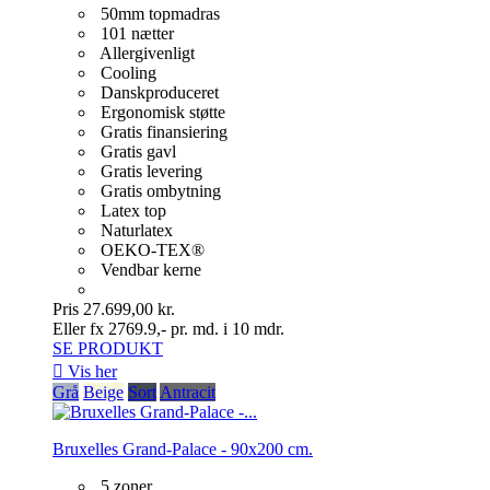
50mm topmadras
101 nætter
Allergivenligt
Cooling
Danskproduceret
Ergonomisk støtte
Gratis finansiering
Gratis gavl
Gratis levering
Gratis ombytning
Latex top
Naturlatex
OEKO-TEX®
Vendbar kerne
Pris
27.699,00 kr.
Eller fx 2769.9,- pr. md. i 10 mdr.
SE PRODUKT

Vis her
Grå
Beige
Sort
Antracit
Bruxelles Grand-Palace - 90x200 cm.
5 zoner