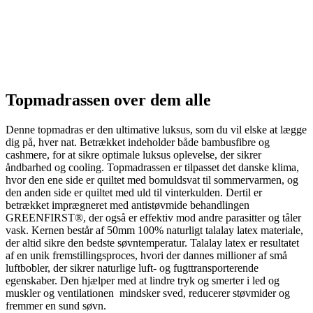
Dette er vores sværvægter i elevationssengene, der giver dig en
uovertruffen komfort, med hele 7 komfortzoner, ekstraordinær
åndbarhed og cooling, og det bedst tænkelige indeklima i
soveværelset. Søvn er vigtig for os alle, men hvis du gerne vil have
en luksus oplevelse, hver nat, er det her sengen for dig. Din krop vil
takke dig.
Topmadrassen over dem alle
Denne topmadras er den ultimative luksus, som du vil elske at lægge
dig på, hver nat. Betrækket indeholder både bambusfibre og
cashmere, for at sikre optimale luksus oplevelse, der sikrer
åndbarhed og cooling. Topmadrassen er tilpasset det danske klima,
hvor den ene side er quiltet med bomuldsvat til sommervarmen, og
den anden side er quiltet med uld til vinterkulden. Dertil er
betrækket imprægneret med antistøvmide behandlingen
GREENFIRST®, der også er effektiv mod andre parasitter og tåler
vask. Kernen består af 50mm 100% naturligt talalay latex materiale,
der altid sikre den bedste søvntemperatur. Talalay latex er resultatet
af en unik fremstillingsproces, hvori der dannes millioner af små
luftbobler, der sikrer naturlige luft- og fugttransporterende
egenskaber. Den hjælper med at lindre tryk og smerter i led og
muskler og ventilationen mindsker sved, reducerer støvmider og
fremmer en sund søvn.