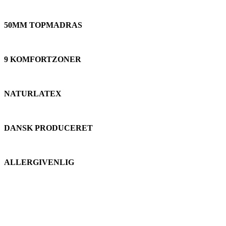
50MM TOPMADRAS
9 KOMFORTZONER
NATURLATEX
DANSK PRODUCERET
ALLERGIVENLIG
Søvn for feinschmeckere - Paris Panthéon
Paris Panthéon er til dig, hvor kun det absolut bedste er godt nok.