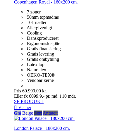
Copenhagen Royal - 160x200 cm.
7 zoner
50mm topmadras
101 nætter
Allergivenligt
Cooling
Danskproduceret
Ergonomisk støtte
Gratis finansiering
Gratis levering
Gratis ombytning
Latex top
Naturlatex
OEKO-TEX®
Vendbar kerne
Pris
60.999,00 kr.
Eller fx 6099.9,- pr. md. i 10 mdr.
SE PRODUKT

Vis her
Grå
Beige
Sort
Antracit
London Palace - 180x200 cm.