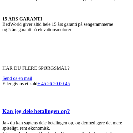
15 ÅRS GARANTI
BedWorld giver altid hele 15 års garanti på sengerammerne
og 5 års garanti på elevationsmotorer
HAR DU FLERE SPØRGSMÅL?
Send os en mail
Eller giv os et kald
+ 45 26 20 00 45
FAQ
Kan jeg dele betalingen op?
Ja - du kan sagtens dele betalingen op, og dermed gøre det mere
spiseligt, rent økonomisk.