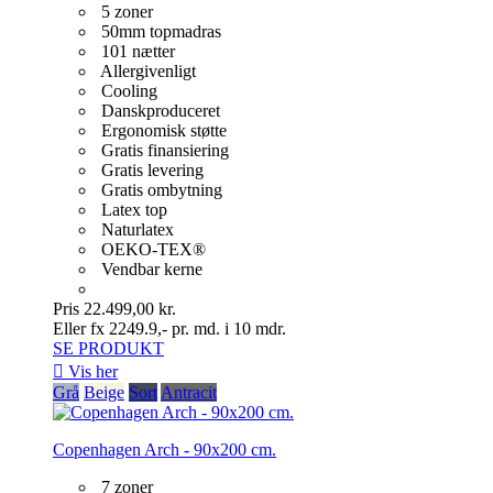
5 zoner
50mm topmadras
101 nætter
Allergivenligt
Cooling
Danskproduceret
Ergonomisk støtte
Gratis finansiering
Gratis levering
Gratis ombytning
Latex top
Naturlatex
OEKO-TEX®
Vendbar kerne
Pris
22.499,00 kr.
Eller fx 2249.9,- pr. md. i 10 mdr.
SE PRODUKT

Vis her
Grå
Beige
Sort
Antracit
Copenhagen Arch - 90x200 cm.
7 zoner