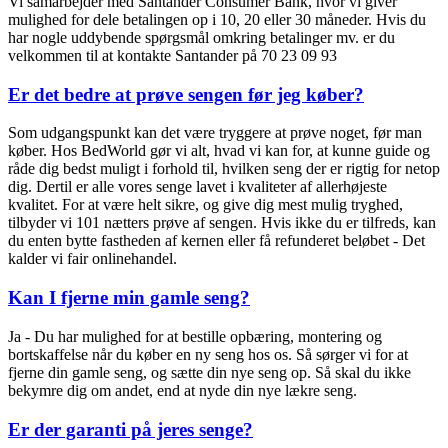
Vi samarbejder med Santander Consumer Bank, hvor vi giver
mulighed for dele betalingen op i 10, 20 eller 30 måneder. Hvis du
har nogle uddybende spørgsmål omkring betalinger mv. er du
velkommen til at kontakte Santander på 70 23 09 93
Er det bedre at prøve sengen før jeg køber?
Som udgangspunkt kan det være tryggere at prøve noget, før man
køber.
Hos BedWorld gør vi alt, hvad vi kan for, at kunne guide og
råde dig bedst muligt i forhold til, hvilken seng der er rigtig for netop
dig. Dertil er alle vores senge lavet i kvaliteter af allerhøjeste
kvalitet.
For at være helt sikre, og give dig mest mulig tryghed,
tilbyder vi 101 nætters prøve af sengen. Hvis ikke du er tilfreds, kan
du enten bytte fastheden af kernen eller få refunderet beløbet - Det
kalder vi fair onlinehandel.
Kan I fjerne min gamle seng?
Ja - Du har mulighed for at bestille opbæring, montering og
bortskaffelse når du køber en ny seng hos os.
Så sørger vi for at
fjerne din gamle seng, og sætte din nye seng op. Så skal du ikke
bekymre dig om andet, end at nyde din nye lækre seng.
Er der garanti på jeres senge?