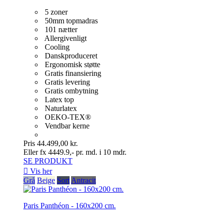
5 zoner
50mm topmadras
101 nætter
Allergivenligt
Cooling
Danskproduceret
Ergonomisk støtte
Gratis finansiering
Gratis levering
Gratis ombytning
Latex top
Naturlatex
OEKO-TEX®
Vendbar kerne
Pris
44.499,00 kr.
Eller fx 4449.9,- pr. md. i 10 mdr.
SE PRODUKT

Vis her
Grå
Beige
Sort
Antracit
Paris Panthéon - 160x200 cm.