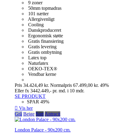
9 zoner
50mm topmadras
101 nætter
Allergivenligt
Cooling
Danskproduceret
Ergonomisk støtte
Gratis finansiering
Gratis levering
Gratis ombytning
Latex top
Naturlatex
OEKO-TEX®
Vendbar kerne
Pris
34.424,49 kr.
Normalpris
67.499,00 kr.
49%
Eller fx 3442.449,- pr. md. i 10 mdr.
SE PRODUKT
SPAR 49%

Vis her
Grå
Beige
Sort
Antracit
London Palace - 90x200 cm.