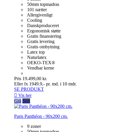
50mm topmadras
101 nætter
Allergivenligt
Cooling
Danskproduceret
Ergonomisk støtte
Gratis finansiering
Gratis levering
Gratis ombytning
Latex top
Naturlatex
OEKO-TEX®
Vendbar kerne
Pris
19.499,00 kr.
Eller fx 1949.9,- pr. md. i 10 mdr.
SE PRODUKT

Vis her
Grå
Sort
Paris Panthéon - 90x200 cm.
9 zoner
50mm topmadras