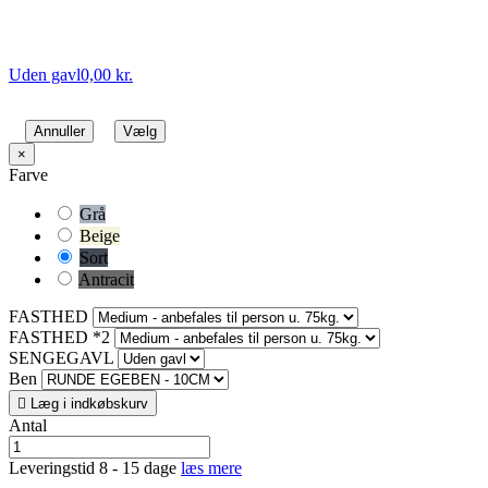
Uden gavl
0,00 kr.
Annuller
Vælg
×
Farve
Grå
Beige
Sort
Antracit
FASTHED
FASTHED *2
SENGEGAVL
Ben

Læg i indkøbskurv
Antal
Leveringstid 8 - 15 dage
læs mere