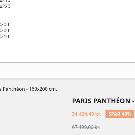
x210
x220
x200
x200
x210
s Panthéon - 160x200 cm.
PARIS PANTHÉON -
34.424,49 kr.
SPAR 49%
67.499,00 kr.