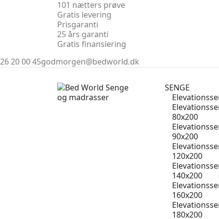
101 nætters prøve
Gratis levering
Prisgaranti
25 års garanti
Gratis finansiering
26 20 00 45
godmorgen@bedworld.dk
SENGE
Elevationss
Elevationss
80x200
Elevationss
90x200
Elevationss
120x200
Elevationss
140x200
Elevationss
160x200
Elevationss
180x200