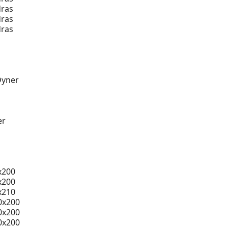
ras
ras
ras
Dyner
er
x200
x200
x210
0x200
0x200
0x200