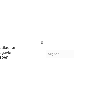
0
tilbehør
egavle
eben