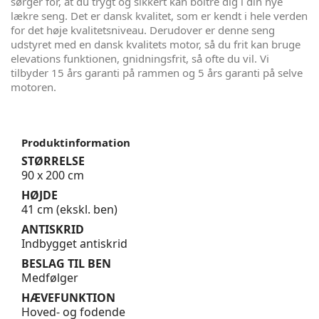
sørger for, at du trygt og sikkert kan boltre dig i din nye
lækre seng. Det er dansk kvalitet, som er kendt i hele verden
for det høje kvalitetsniveau. Derudover er denne seng
udstyret med en dansk kvalitets motor, så du frit kan bruge
elevations funktionen, gnidningsfrit, så ofte du vil. Vi
tilbyder 15 års garanti på rammen og 5 års garanti på selve
motoren.
Produktinformation
STØRRELSE
90 x 200 cm
HØJDE
41 cm (ekskl. ben)
ANTISKRID
Indbygget antiskrid
BESLAG TIL BEN
Medfølger
HÆVEFUNKTION
Hoved- og fodende