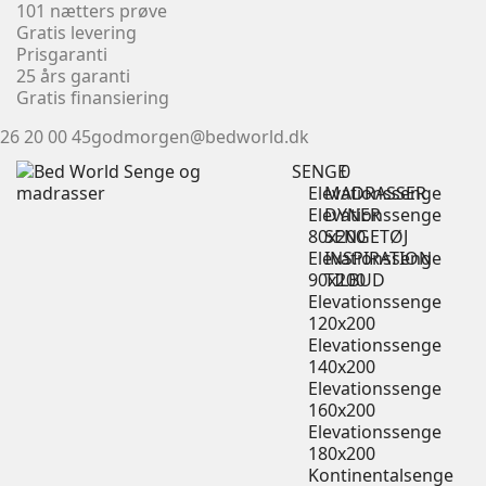
101 nætters prøve
Gratis levering
Prisgaranti
25 års garanti
Gratis finansiering
26 20 00 45
godmorgen@bedworld.dk
SENGE
0
Elevationssenge
MADRASSER
Elevationssenge
DYNER
80x200
SENGETØJ
Elevationssenge
INSPIRATION
90x200
TILBUD
Elevationssenge
120x200
Elevationssenge
140x200
Elevationssenge
160x200
Elevationssenge
180x200
Kontinentalsenge