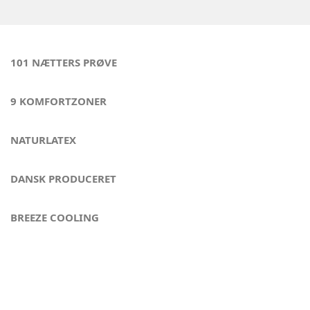
101 NÆTTERS PRØVE
9 KOMFORTZONER
NATURLATEX
DANSK PRODUCERET
BREEZE COOLING
Søvn for feinschmeckere - Paris Panthéon
Paris Panthéon er til dig, hvor kun det absolut bedste er
godt nok. Dette er vores sværvægter i elevationssengene,