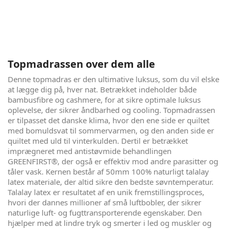
der giver dig en uovertruffen komfort, med hele 7
komfortzoner, ekstraordinær åndbarhed og cooling, og det
bedst tænkelige indeklima i soveværelset. Søvn er vigtig for
os alle, men hvis du gerne vil have en luksus oplevelse, hver
nat, er det her sengen for dig. Din krop vil takke dig.
Topmadrassen over dem alle
Denne topmadras er den ultimative luksus, som du vil elske
at lægge dig på, hver nat. Betrækket indeholder både
bambusfibre og cashmere, for at sikre optimale luksus
oplevelse, der sikrer åndbarhed og cooling. Topmadrassen
er tilpasset det danske klima, hvor den ene side er quiltet
med bomuldsvat til sommervarmen, og den anden side er
quiltet med uld til vinterkulden. Dertil er betrækket
imprægneret med antistøvmide behandlingen
GREENFIRST®, der også er effektiv mod andre parasitter og
tåler vask. Kernen består af 50mm 100% naturligt talalay
latex materiale, der altid sikre den bedste søvntemperatur.
Talalay latex er resultatet af en unik fremstillingsproces,
hvori der dannes millioner af små luftbobler, der sikrer
naturlige luft- og fugttransporterende egenskaber. Den
hjælper med at lindre tryk og smerter i led og muskler og