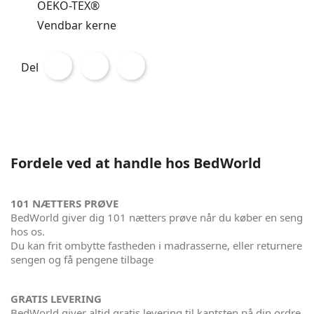
OEKO-TEX®
Vendbar kerne
Del
Fordele ved at handle hos BedWorld
101 NÆTTERS PRØVE
BedWorld giver dig 101 nætters prøve når du køber en seng
hos os.
Du kan frit ombytte fastheden i madrasserne, eller returnere
sengen og få pengene tilbage
GRATIS LEVERING
BedWorld giver altid gratis levering til kantsten på din ordre.