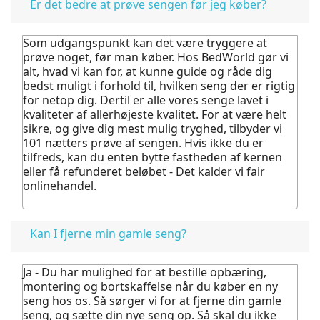
Er det bedre at prøve sengen før jeg køber?
Som udgangspunkt kan det være tryggere at
prøve noget, før man køber.
Hos BedWorld gør vi
alt, hvad vi kan for, at kunne guide og råde dig
bedst muligt i forhold til, hvilken seng der er rigtig
for netop dig. Dertil er alle vores senge lavet i
kvaliteter af allerhøjeste kvalitet.
For at være helt
sikre, og give dig mest mulig tryghed, tilbyder vi
101 nætters prøve af sengen. Hvis ikke du er
tilfreds, kan du enten bytte fastheden af kernen
eller få refunderet beløbet - Det kalder vi fair
onlinehandel.
Kan I fjerne min gamle seng?
Ja - Du har mulighed for at bestille opbæring,
montering og bortskaffelse når du køber en ny
seng hos os.
Så sørger vi for at fjerne din gamle
seng, og sætte din nye seng op. Så skal du ikke