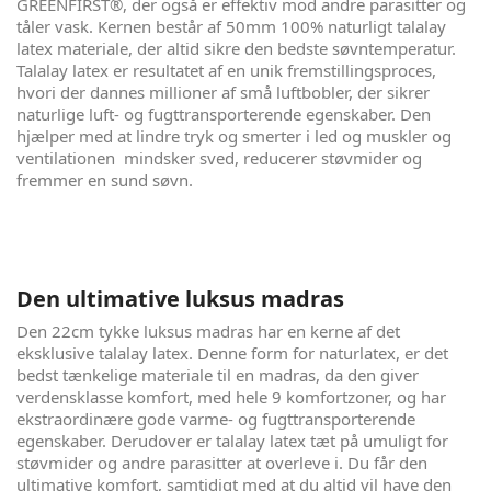
GREENFIRST®, der også er effektiv mod andre parasitter og
tåler vask. Kernen består af 50mm 100% naturligt talalay
latex materiale, der altid sikre den bedste søvntemperatur.
Talalay latex er resultatet af en unik fremstillingsproces,
hvori der dannes millioner af små luftbobler, der sikrer
naturlige luft- og fugttransporterende egenskaber. Den
hjælper med at lindre tryk og smerter i led og muskler og
ventilationen mindsker sved, reducerer støvmider og
fremmer en sund søvn.
Den ultimative luksus madras
Den 22cm tykke luksus madras har en kerne af det
eksklusive talalay latex. Denne form for naturlatex, er det
bedst tænkelige materiale til en madras, da den giver
verdensklasse komfort, med hele 9 komfortzoner, og har
ekstraordinære gode varme- og fugttransporterende
egenskaber. Derudover er talalay latex tæt på umuligt for
støvmider og andre parasitter at overleve i. Du får den
ultimative komfort, samtidigt med at du altid vil have den