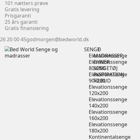
101 nætters prøve
Gratis levering
Prisgaranti
25 års garanti
Gratis finansiering
26 20 00 45
godmorgen@bedworld.dk
SENGE
0
Elevationssenge
MADRASSER
Elevationssenge
DYNER
80x200
SENGETØJ
Elevationssenge
INSPIRATION
90x200
TILBUD
Elevationssenge
120x200
Elevationssenge
140x200
Elevationssenge
160x200
Elevationssenge
180x200
Kontinentalsenge