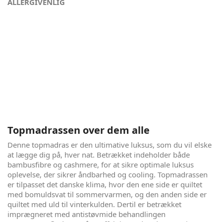
ALLERGIVENLIG
Søvn for feinschmeckere - Paris Panthéon
Paris Panthéon er til dig, hvor kun det absolut bedste er
godt nok. Dette er vores sværvægter i elevationssengene,
der giver dig en uovertruffen komfort, med hele 7
komfortzoner, ekstraordinær åndbarhed og cooling, og det
bedst tænkelige indeklima i soveværelset. Søvn er vigtig for
os alle, men hvis du gerne vil have en luksus oplevelse, hver
nat, er det her sengen for dig. Din krop vil takke dig.
Topmadrassen over dem alle
Denne topmadras er den ultimative luksus, som du vil elske
at lægge dig på, hver nat. Betrækket indeholder både
bambusfibre og cashmere, for at sikre optimale luksus
oplevelse, der sikrer åndbarhed og cooling. Topmadrassen
er tilpasset det danske klima, hvor den ene side er quiltet
med bomuldsvat til sommervarmen, og den anden side er
quiltet med uld til vinterkulden. Dertil er betrækket
imprægneret med antistøvmide behandlingen