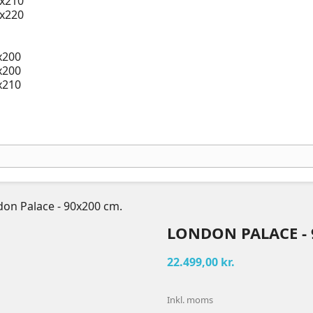
x210
x220
x200
x200
x210
on Palace - 90x200 cm.
LONDON PALACE - 
22.499,00 kr.
Inkl. moms