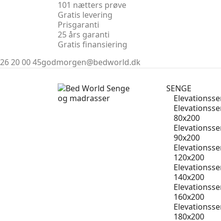
101 nætters prøve
Gratis levering
Prisgaranti
25 års garanti
Gratis finansiering
26 20 00 45
godmorgen@bedworld.dk
SENGE
Elevationss
Elevationss
80x200
Elevationss
90x200
Elevationss
120x200
Elevationss
140x200
Elevationss
160x200
Elevationss
180x200