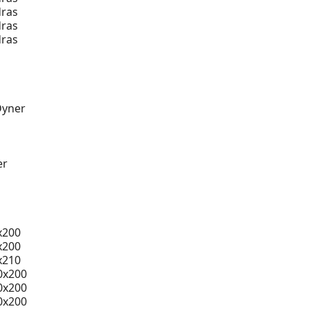
ras
ras
ras
Dyner
er
x200
x200
x210
0x200
0x200
0x200