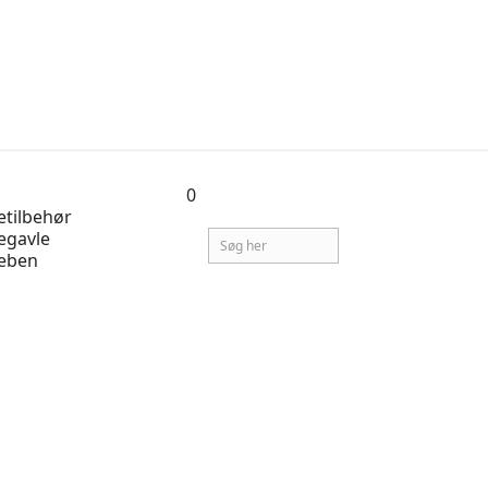
0
tilbehør
egavle
eben