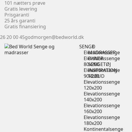
101 nætters prøve
Gratis levering
Prisgaranti
25 års garanti
Gratis finansiering
26 20 00 45
godmorgen@bedworld.dk
SENGE
0
Elevationssenge
MADRASSER
Elevationssenge
DYNER
80x200
SENGETØJ
Elevationssenge
INSPIRATION
90x200
TILBUD
Elevationssenge
120x200
Elevationssenge
140x200
Elevationssenge
160x200
Elevationssenge
180x200
Kontinentalsenge