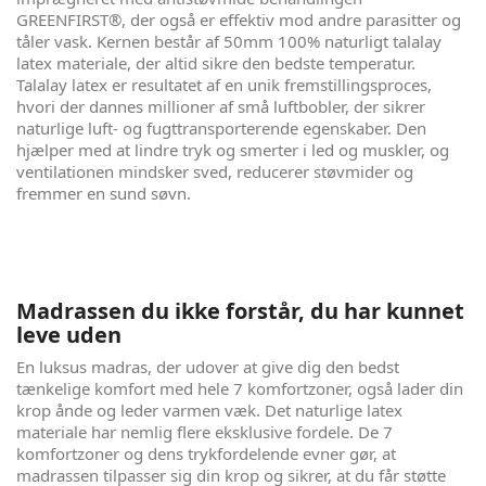
GREENFIRST®, der også er effektiv mod andre parasitter og
tåler vask. Kernen består af 50mm 100% naturligt talalay
latex materiale, der altid sikre den bedste temperatur.
Talalay latex er resultatet af en unik fremstillingsproces,
hvori der dannes millioner af små luftbobler, der sikrer
naturlige luft- og fugttransporterende egenskaber. Den
hjælper med at lindre tryk og smerter i led og muskler, og
ventilationen mindsker sved, reducerer støvmider og
fremmer en sund søvn.
Madrassen du ikke forstår, du har kunnet
leve uden
En luksus madras, der udover at give dig den bedst
tænkelige komfort med hele 7 komfortzoner, også lader din
krop ånde og leder varmen væk. Det naturlige latex
materiale har nemlig flere eksklusive fordele. De 7
komfortzoner og dens trykfordelende evner gør, at
madrassen tilpasser sig din krop og sikrer, at du får støtte