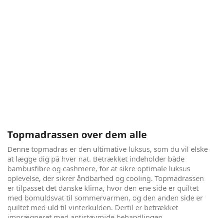
Elevationsseng i særklasse - Copenhagen
Arch
Copenhagen Arch er det helt rigtige valg, hvis du ønsker
mulighederne en elevationsseng giver, samtidigt med at du
vil have høj liggekomfort, antibakterielle egenskaber,
cooling og åndbarhed. Denne seng giver dig alt dette og er
samtidig udarbejdet i de bedste materialer, ud fra gode
gedigne danske håndværks principper. Du får med andre
ord utroligt meget seng for pengene i denne luksusudgave
af en boxelevationsseng.
Topmadrassen over dem alle
Denne topmadras er den ultimative luksus, som du vil elske
at lægge dig på hver nat. Betrækket indeholder både
bambusfibre og cashmere, for at sikre optimale luksus
oplevelse, der sikrer åndbarhed og cooling. Topmadrassen
er tilpasset det danske klima, hvor den ene side er quiltet
med bomuldsvat til sommervarmen, og den anden side er
quiltet med uld til vinterkulden. Dertil er betrækket
imprægneret med antistøvmide behandlingen