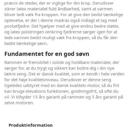
præcis de steder, der er vigtige for din krop. Derudover
sikrer latex materialet fuld åndbarhed, samt at varmen
bliver ledt væk fra kroppen. For at give den bedst tænkelige
oplevelse, er der i denne madras også indlagt et lag med
pocketfjedre. Det hjælper med at give endnu bedre støtte,
og latex polstringen omkring fjedrerne sørger igen for at
lede varmen bedst muligt væk fra kroppen, så du får den
bedst tænkelige søvn.
Fundamentet for en god søvn
Rammen er fremstillet i solide og holdbare materialer, der
sørger for, at du trygt og sikkert kan boltre dig i din nye
lækre seng. Det er dansk kvalitet, som er kendt i hele verden
for det høje kvalitetsniveau. Derudover er denne seng
ligeledes udstyret med en dansk kvalitets motor, så du frit
kan bruge elevations funktionen, gnidningsfrit, så ofte du
vil. Vi tilbyder 15 års garanti på rammen og 5 års garanti på
selve motoren.
Produktinformation