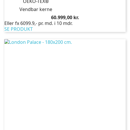
OEKO-TEX®
Vendbar kerne
Pris
60.999,00 kr.
Eller fx 6099.9,- pr. md. i 10 mdr.
SE PRODUKT