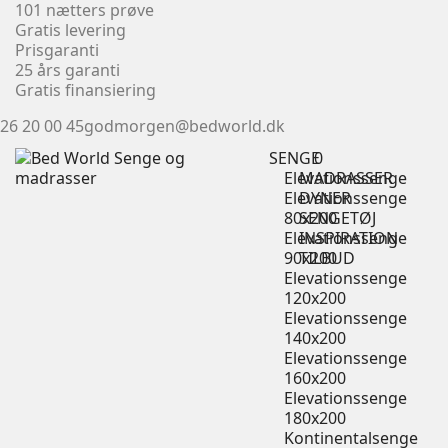
101 nætters prøve
Gratis levering
Prisgaranti
25 års garanti
Gratis finansiering
26 20 00 45
godmorgen@bedworld.dk
SENGE
0
Elevationssenge
MADRASSER
Elevationssenge
DYNER
80x200
SENGETØJ
Elevationssenge
INSPIRATION
90x200
TILBUD
Elevationssenge
120x200
Elevationssenge
140x200
Elevationssenge
160x200
Elevationssenge
180x200
Kontinentalsenge