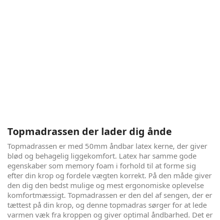
Opera
Copenhagen Opera indbyder til søvnen, man næsten ikke
tør drømme om.
Sengen er produceret i Danmark og udført
i kvalitetsmaterialer efter gedigne danske
håndværksmæssige traditioner. Du tilbringer ca. ⅓ del af dit
liv i sengen, og netop derfor vil denne seng være hver en
krone værd. Madrassen og topmadrassen har en kerne af
naturlig latex, hvilket både sikrer optimal komfort,
åndbarhed og cooling. Og ikke nok med at du får fuld
komfort, og dermed en bedre nattesøvn, så er alle
materialer af den allerhøjeste kvalitet og Økotex certificeret
uden sundhedsskadelige stoffer.
Topmadrassen der lader dig ånde
Topmadrassen er med 50mm åndbar latex kerne, der giver
blød og behagelig liggekomfort. Latex har samme gode
egenskaber som memory foam i forhold til at forme sig
efter din krop og fordele vægten korrekt. På den måde giver
den dig den bedst mulige og mest ergonomiske oplevelse
komfortmæssigt. Topmadrassen er den del af sengen, der er
tættest på din krop, og denne topmadras sørger for at lede
varmen væk fra kroppen og giver optimal åndbarhed. Det er