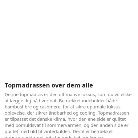
Elevationsseng i særklasse - Copenhagen
Arch
Copenhagen Arch er det helt rigtige valg, hvis du ønsker
mulighederne en elevationsseng giver, samtidigt med at du
vil have høj liggekomfort, antibakterielle egenskaber,
cooling og åndbarhed. Denne seng giver dig alt dette og er
samtidig udarbejdet i de bedste materialer, ud fra gode
gedigne danske håndværks principper. Du får med andre
ord utroligt meget seng for pengene i denne luksusudgave
af en boxelevationsseng.
Topmadrassen over dem alle
Denne topmadras er den ultimative luksus, som du vil elske
at lægge dig på hver nat. Betrækket indeholder både
bambusfibre og cashmere, for at sikre optimale luksus
oplevelse, der sikrer åndbarhed og cooling. Topmadrassen
er tilpasset det danske klima, hvor den ene side er quiltet
med bomuldsvat til sommervarmen, og den anden side er
quiltet med uld til vinterkulden. Dertil er betrækket
imprægneret med antistøvmide behandlingen