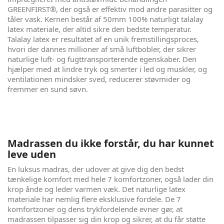
GREENFIRST®, der også er effektiv mod andre parasitter og
tåler vask. Kernen består af 50mm 100% naturligt talalay
latex materiale, der altid sikre den bedste temperatur.
Talalay latex er resultatet af en unik fremstillingsproces,
hvori der dannes millioner af små luftbobler, der sikrer
naturlige luft- og fugttransporterende egenskaber. Den
hjælper med at lindre tryk og smerter i led og muskler, og
ventilationen mindsker sved, reducerer støvmider og
fremmer en sund søvn.
Madrassen du ikke forstår, du har kunnet
leve uden
En luksus madras, der udover at give dig den bedst
tænkelige komfort med hele 7 komfortzoner, også lader din
krop ånde og leder varmen væk. Det naturlige latex
materiale har nemlig flere eksklusive fordele. De 7
komfortzoner og dens trykfordelende evner gør, at
madrassen tilpasser sig din krop og sikrer, at du får støtte