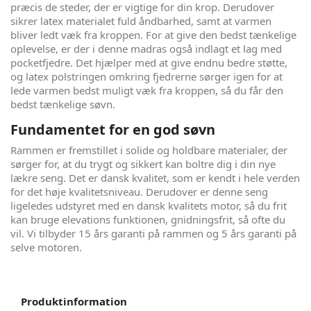
præcis de steder, der er vigtige for din krop. Derudover
sikrer latex materialet fuld åndbarhed, samt at varmen
bliver ledt væk fra kroppen. For at give den bedst tænkelige
oplevelse, er der i denne madras også indlagt et lag med
pocketfjedre. Det hjælper med at give endnu bedre støtte,
og latex polstringen omkring fjedrerne sørger igen for at
lede varmen bedst muligt væk fra kroppen, så du får den
bedst tænkelige søvn.
Fundamentet for en god søvn
Rammen er fremstillet i solide og holdbare materialer, der
sørger for, at du trygt og sikkert kan boltre dig i din nye
lækre seng. Det er dansk kvalitet, som er kendt i hele verden
for det høje kvalitetsniveau. Derudover er denne seng
ligeledes udstyret med en dansk kvalitets motor, så du frit
kan bruge elevations funktionen, gnidningsfrit, så ofte du
vil. Vi tilbyder 15 års garanti på rammen og 5 års garanti på
selve motoren.
Produktinformation