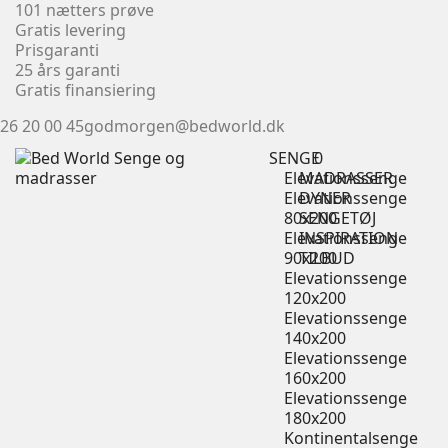
101 nætters prøve
Gratis levering
Prisgaranti
25 års garanti
Gratis finansiering
26 20 00 45
godmorgen@bedworld.dk
SENGE
0
Elevationssenge
MADRASSER
Elevationssenge
DYNER
80x200
SENGETØJ
Elevationssenge
INSPIRATION
90x200
TILBUD
Elevationssenge
120x200
Elevationssenge
140x200
Elevationssenge
160x200
Elevationssenge
180x200
Kontinentalsenge