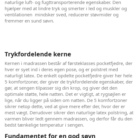
naturlige luft- og fugttransporterende egenskaber. Den
hjælper med at lindre tryk og smerter i led og muskler og
ventilationen mindsker sved, reducerer støvmider og
fremmer en sund søvn.
Trykfordelende kerne
Kernen i madrassen består af førsteklasses pocketfjedre, der
hver er syet ind i deres egen pose, og er polstret med
naturligt latex. De enkelt opdelte pocketfjedre giver her hele
5 komfortzoner, der giver de trykfordelende egenskaber, der
gør, at sengen tilpasser sig din krop, og giver det den
optimale støtte, hele natten. Det er vigtigt, at rygsøjlen er
lige, når du ligger på siden om natten. De 5 komfortzoner
sikrer netop dette, ved at give mere efter der, hvor der er
mest vægt. Derudover sikrer den naturlige latex polstring, at
varmen bliver ledt gennem madrassen, og derfor får du den
bedst tænkelige temperatur i sengen.
Fundamentet for en god søvn