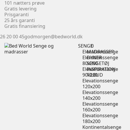
101 nætters prøve
Gratis levering
Prisgaranti
25 års garanti
Gratis finansiering
26 20 00 45
godmorgen@bedworld.dk
SENGE
0
Elevationssenge
MADRASSER
Elevationssenge
DYNER
80x200
SENGETØJ
Elevationssenge
INSPIRATION
90x200
TILBUD
Elevationssenge
120x200
Elevationssenge
140x200
Elevationssenge
160x200
Elevationssenge
180x200
Kontinentalsenge