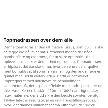
London Palace kan tage din søvn, til det næste niveau.
Denne elevationsseng er lavet på baggrund af stolte danske
håndværkstraditioner, toppet med den nyeste viden
omkring optimal liggekomfort, cooling og åndbarhed.
Denne seng bliver en sand fornøjelse at smide sig i, efter en
lang arbejdsdag, eller at ligge og binge-watche serier i, en
hel søndag.
Topmadrassen over dem alle
Denne topmadras er den ultimative luksus, som du vil elske
at lægge dig på, hver nat. Betrækket indeholder både
bambusfibre og cashmere, for at sikre optimale luksus
oplevelse, der sikrer åndbarhed og cooling. Topmadrassen
er tilpasset det danske klima, hvor den ene side er quiltet
med bomuldsvat til sommervarmen, og den anden side er
quiltet med uld til vinterkulden. Dertil er betrækket
imprægneret med antistøvmide behandlingen
GREENFIRST®, der også er effektiv mod andre parasitter og
tåler vask. Kernen består af 50mm 100% naturligt talalay
latex materiale, der altid sikre den bedste søvntemperatur.
Talalay latex er resultatet af en unik fremstillingsproces,
hvori der dannes millioner af små luftbobler, der sikrer