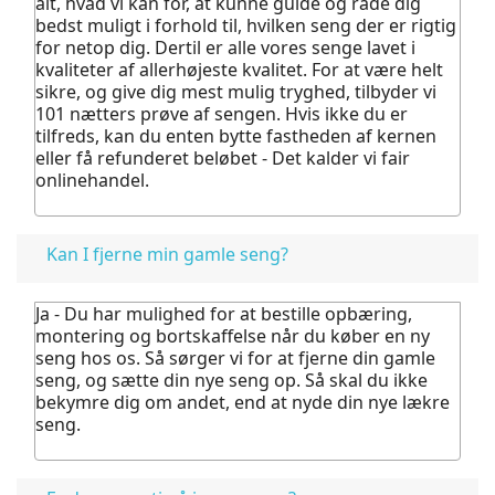
alt, hvad vi kan for, at kunne guide og råde dig
bedst muligt i forhold til, hvilken seng der er rigtig
for netop dig. Dertil er alle vores senge lavet i
kvaliteter af allerhøjeste kvalitet.
For at være helt
sikre, og give dig mest mulig tryghed, tilbyder vi
101 nætters prøve af sengen. Hvis ikke du er
tilfreds, kan du enten bytte fastheden af kernen
eller få refunderet beløbet - Det kalder vi fair
onlinehandel.
Kan I fjerne min gamle seng?
Ja - Du har mulighed for at bestille opbæring,
montering og bortskaffelse når du køber en ny
seng hos os.
Så sørger vi for at fjerne din gamle
seng, og sætte din nye seng op. Så skal du ikke
bekymre dig om andet, end at nyde din nye lækre
seng.