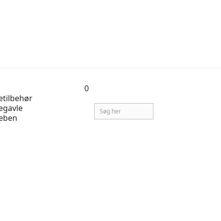
0
tilbehør
egavle
eben