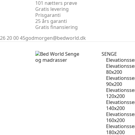
101 nætters prøve
Gratis levering
Prisgaranti
25 års garanti
Gratis finansiering
26 20 00 45
godmorgen@bedworld.dk
SENGE
Elevationss
Elevationss
80x200
Elevationss
90x200
Elevationss
120x200
Elevationss
140x200
Elevationss
160x200
Elevationss
180x200