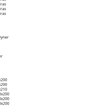
ras
ras
ras
Dyner
er
x200
x200
x210
0x200
0x200
0x200