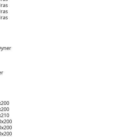
ras
ras
ras
Dyner
er
x200
x200
x210
0x200
0x200
0x200