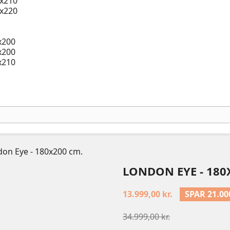
x210
x220
x200
x200
x210
on Eye - 180x200 cm.
LONDON EYE - 180
13.999,00 kr.
SPAR 21.00
34.999,00 kr.