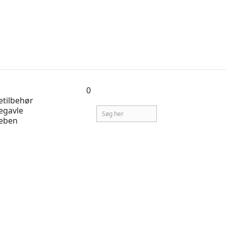
0
tilbehør
egavle
eben