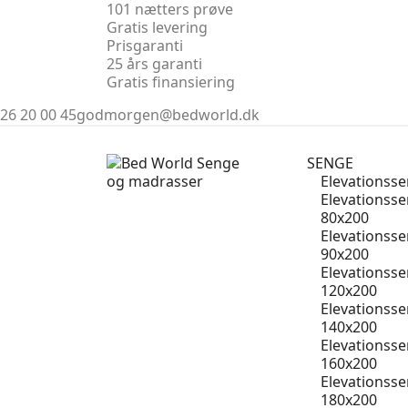
101 nætters prøve
Gratis levering
Prisgaranti
25 års garanti
Gratis finansiering
26 20 00 45
godmorgen@bedworld.dk
SENGE
Elevationss
Elevationss
80x200
Elevationss
90x200
Elevationss
120x200
Elevationss
140x200
Elevationss
160x200
Elevationss
180x200