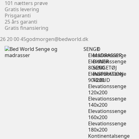
101 nætters prøve
Gratis levering
Prisgaranti
25 års garanti
Gratis finansiering
26 20 00 45
godmorgen@bedworld.dk
SENGE
0
Elevationssenge
MADRASSER
Elevationssenge
DYNER
80x200
SENGETØJ
Elevationssenge
INSPIRATION
90x200
TILBUD
Elevationssenge
120x200
Elevationssenge
140x200
Elevationssenge
160x200
Elevationssenge
180x200
Kontinentalsenge