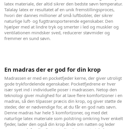
latex materiale, der altid sikrer den bedste søvn temperatur.
Talalay latex er resultatet af en unik fremstillingsproces,
hvori der dannes millioner af små luftbobler, der sikrer
naturlige luft- og fugttransporterende egenskaber. Den
hjælper med at lindre tryk og smerter i led og muskler og
ventilationen mindsker sved, reducerer støvmider og
fremmer en sund søvn.
En madras der er god for din krop
Madrassen er med en pocketfjeder kerne, der giver utroligt
gode trykfordelende egenskaber. Pocketfjedrene er hver
især syet ind i individuelle poser i madrassen. Netop den
teknologi giver mulighed for at lave flere komfortzoner i en
madras, så den tilpasser præcis din krop, og giver støtte de
steder, der er nødvendige for, at du får en god nats søvn.
Denne madras har hele 5 komfortzoner, og med det
naturlige latex materiale som polstring omkring hver enkelt
fjeder, lader den også din krop ånde om natten og leder