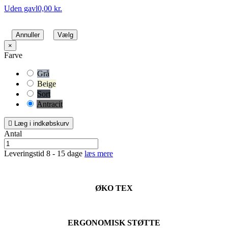
Uden gavl
0,00 kr.
Annuller
Vælg
×
Farve
Grå
Beige
Sort
Antracit

Læg i indkøbskurv
Antal
Leveringstid 8 - 15 dage
læs mere
ØKO TEX
ERGONOMISK STØTTE