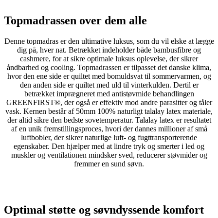
Topmadrassen over dem alle
Denne topmadras er den ultimative luksus, som du vil elske at lægge
dig på, hver nat. Betrækket indeholder både bambusfibre og
cashmere, for at sikre optimale luksus oplevelse, der sikrer
åndbarhed og cooling. Topmadrassen er tilpasset det danske klima,
hvor den ene side er quiltet med bomuldsvat til sommervarmen, og
den anden side er quiltet med uld til vinterkulden. Dertil er
betrækket imprægneret med antistøvmide behandlingen
GREENFIRST®, der også er effektiv mod andre parasitter og tåler
vask. Kernen består af 50mm 100% naturligt talalay latex materiale,
der altid sikre den bedste sovetemperatur. Talalay latex er resultatet
af en unik fremstillingsproces, hvori der dannes millioner af små
luftbobler, der sikrer naturlige luft- og fugttransporterende
egenskaber. Den hjælper med at lindre tryk og smerter i led og
muskler og ventilationen mindsker sved, reducerer støvmider og
fremmer en sund søvn.
Optimal støtte og søvndyssende komfort