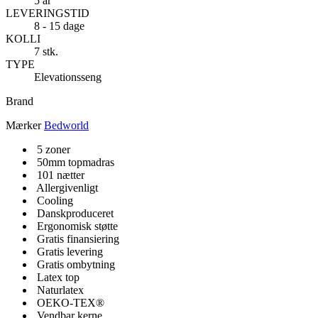
5 år
LEVERINGSTID
8 - 15 dage
KOLLI
7 stk.
TYPE
Elevationsseng
Brand
Mærker
Bedworld
5 zoner
50mm topmadras
101 nætter
Allergivenligt
Cooling
Danskproduceret
Ergonomisk støtte
Gratis finansiering
Gratis levering
Gratis ombytning
Latex top
Naturlatex
OEKO-TEX®
Vendbar kerne