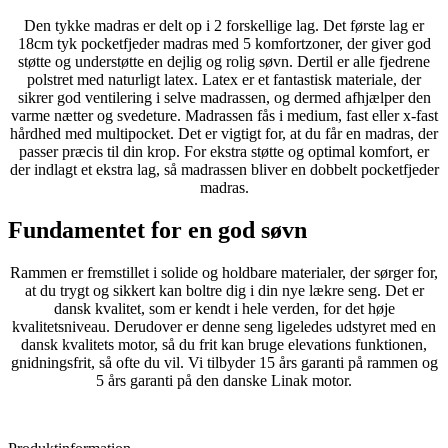
Den tykke madras er delt op i 2 forskellige lag. Det første lag er
18cm tyk pocketfjeder madras med 5 komfortzoner, der giver god
støtte og understøtte en dejlig og rolig søvn. Dertil er alle fjedrene
polstret med naturligt latex. Latex er et fantastisk materiale, der
sikrer god ventilering i selve madrassen, og dermed afhjælper den
varme nætter og svedeture. Madrassen fås i medium, fast eller x-fast
hårdhed med multipocket. Det er vigtigt for, at du får en madras, der
passer præcis til din krop. For ekstra støtte og optimal komfort, er
der indlagt et ekstra lag, så madrassen bliver en dobbelt pocketfjeder
madras.
Fundamentet for en god søvn
Rammen er fremstillet i solide og holdbare materialer, der sørger for,
at du trygt og sikkert kan boltre dig i din nye lækre seng. Det er
dansk kvalitet, som er kendt i hele verden, for det høje
kvalitetsniveau. Derudover er denne seng ligeledes udstyret med en
dansk kvalitets motor, så du frit kan bruge elevations funktionen,
gnidningsfrit, så ofte du vil. Vi tilbyder 15 års garanti på rammen og
5 års garanti på den danske Linak motor.