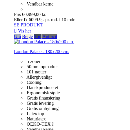
Vendbar kerne
Pris
60.999,00 kr.
Eller fx 6099.9,- pr. md. i 10 mdr.
SE PRODUKT

Vis her
Grå
Beige
Sort
Antracit
London Palace - 180x200 cm.
5 zoner
50mm topmadras
101 nætter
Allergivenligt
Cooling
Danskproduceret
Ergonomisk støtte
Gratis finansiering
Gratis levering
Gratis ombytning
Latex top
Naturlatex
OEKO-TEX®
Vendbar kerne