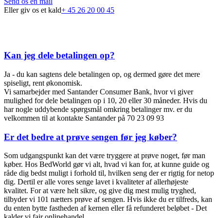
Send os en mail
Eller giv os et kald
+ 45 26 20 00 45
FAQ
Kan jeg dele betalingen op?
Ja - du kan sagtens dele betalingen op, og dermed gøre det mere
spiseligt, rent økonomisk.
Vi samarbejder med Santander Consumer Bank, hvor vi giver
mulighed for dele betalingen op i 10, 20 eller 30 måneder. Hvis du
har nogle uddybende spørgsmål omkring betalinger mv. er du
velkommen til at kontakte Santander på 70 23 09 93
Er det bedre at prøve sengen før jeg køber?
Som udgangspunkt kan det være tryggere at prøve noget, før man
køber.
Hos BedWorld gør vi alt, hvad vi kan for, at kunne guide og
råde dig bedst muligt i forhold til, hvilken seng der er rigtig for netop
dig. Dertil er alle vores senge lavet i kvaliteter af allerhøjeste
kvalitet.
For at være helt sikre, og give dig mest mulig tryghed,
tilbyder vi 101 nætters prøve af sengen. Hvis ikke du er tilfreds, kan
du enten bytte fastheden af kernen eller få refunderet beløbet - Det
kalder vi fair onlinehandel.