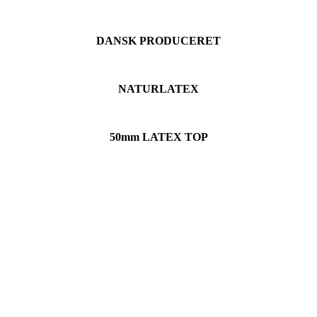
DANSK PRODUCERET
NATURLATEX
50mm LATEX TOP
En søvn oplevelse du aldrig glemmer -
London Palace
London Palace er til dig, der gerne vil have friheden i en
elevationsseng og som samtidigt vil have eksklusiv komfort. Sengen
er bygget efter stolte danske håndværkstraditioner, der giver dig en
fantastisk seng, i mange år. Det er ikke bare komforten og kvaliteten,
der er i højsædet her - alle materialer er økotex certificeret, og der er
behandlet med naturlig antistøvmide imprægnering. Det er godt for
din krop, dit indeklima og vores alle sammens jord.