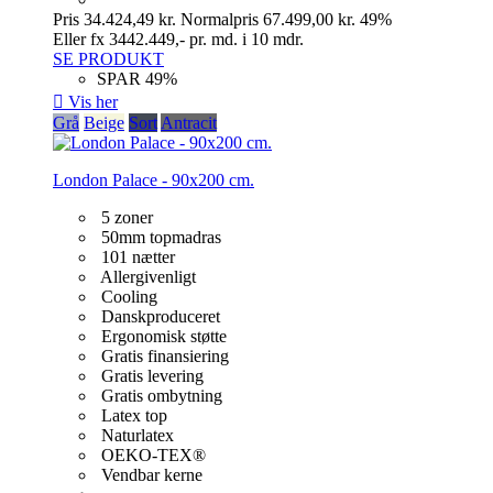
Pris
34.424,49 kr.
Normalpris
67.499,00 kr.
49%
Eller fx 3442.449,- pr. md. i 10 mdr.
SE PRODUKT
SPAR 49%

Vis her
Grå
Beige
Sort
Antracit
London Palace - 90x200 cm.
5 zoner
50mm topmadras
101 nætter
Allergivenligt
Cooling
Danskproduceret
Ergonomisk støtte
Gratis finansiering
Gratis levering
Gratis ombytning
Latex top
Naturlatex
OEKO-TEX®
Vendbar kerne