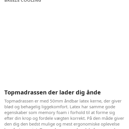
Fordi din søvn er vigtig - Bruxelles
Atomium
Bruxelles Atomium er til dig, der gerne vil have friheden i en
elevationsseng, god komfort og åndbarhed, uden at ville
investere store summer i det. Uanset budget, mener vi, at
alle skal have mulighed for en seng, der giver en god nats
søvn. Denne seng er lavet efter danske
håndværkstraditioner og med fokus på den gode
søvnkomfort, sundhed og åndbarhed. Alle
grundelementerne er der til at give dig den perfekte
nattesøvn, som du fortjener.
Topmadrassen der lader dig ånde
Topmadrassen er med 50mm åndbar latex kerne, der giver
blød og behagelig liggekomfort. Latex har samme gode
egenskaber som memory foam i forhold til at forme sig
efter din krop og fordele vægten korrekt. På den måde giver
den dig den bedst mulige og mest ergonomiske oplevelse