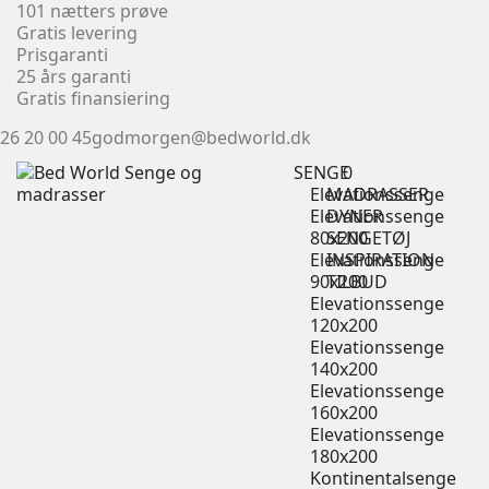
101 nætters prøve
Gratis levering
Prisgaranti
25 års garanti
Gratis finansiering
26 20 00 45
godmorgen@bedworld.dk
SENGE
0
Elevationssenge
MADRASSER
Elevationssenge
DYNER
80x200
SENGETØJ
Elevationssenge
INSPIRATION
90x200
TILBUD
Elevationssenge
120x200
Elevationssenge
140x200
Elevationssenge
160x200
Elevationssenge
180x200
Kontinentalsenge