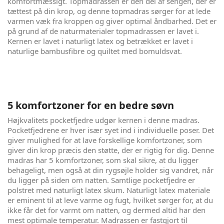
komfortmæssigt. Topmadrassen er den del af sengen, der er
tættest på din krop, og denne topmadras sørger for at lede
varmen væk fra kroppen og giver optimal åndbarhed. Det er
på grund af de naturmaterialer topmadrassen er lavet i.
Kernen er lavet i naturligt latex og betrækket er lavet i
naturlige bambusfibre og quiltet med bomuldsvat.
5 komfortzoner for en bedre søvn
Højkvalitets pocketfjedre udgør kernen i denne madras.
Pocketfjedrene er hver især syet ind i individuelle poser. Det
giver mulighed for at lave forskellige komfortzoner, som
giver din krop præcis den støtte, der er rigtig for dig. Denne
madras har 5 komfortzoner, som skal sikre, at du ligger
behageligt, men også at din rygsøjle holder sig vandret, når
du ligger på siden om natten. Samtlige pocketfjedre er
polstret med naturligt latex skum. Naturligt latex materiale
er eminent til at leve varme og fugt, hvilket sørger for, at du
ikke får det for varmt om natten, og dermed altid har den
mest optimale temperatur. Madrassen er fastgjort til