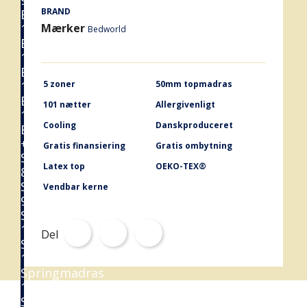
90x200
BRAND
Boxmadras
120x200
Mærker
Bedworld
Boxmadras
140x200
Boxmadras
160x200
5 zoner
50mm topmadras
Boxmadras
101 nætter
Allergivenligt
180x200
Cooling
Danskproduceret
Boxmadras
+
Gratis finansiering
Gratis ombytning
Springmadrasser
Latex top
OEKO-TEX®
80x200
Springmadras
Vendbar kerne
90x200
Springmadras
120x200
Del
Springmadras
140x200
Springmadras
160x200
Springmadras