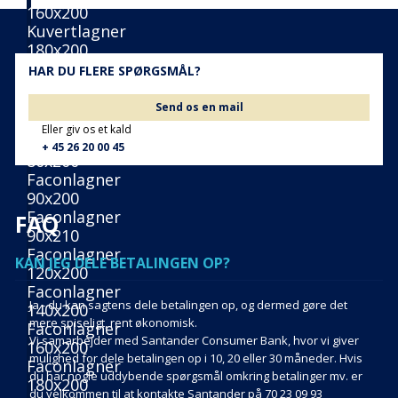
160x200
Kuvertlagner
180x200
Kuvertlagner
HAR DU FLERE SPØRGSMÅL?
180x210
+
Send os en mail
Faconlagner
Eller giv os et kald
Faconlagner
+ 45 26 20 00 45
80x200
Faconlagner
90x200
Faconlagner
FAQ
90x210
Faconlagner
KAN JEG DELE BETALINGEN OP?
120x200
Faconlagner
Ja - du kan sagtens dele betalingen op, og dermed gøre det
140x200
mere spiseligt, rent økonomisk.
Faconlagner
Vi samarbejder med Santander Consumer Bank, hvor vi giver
160x200
mulighed for dele betalingen op i 10, 20 eller 30 måneder. Hvis
Faconlagner
du har nogle uddybende spørgsmål omkring betalinger mv. er
180x200
du velkommen til at kontakte Santander på 70 23 09 93