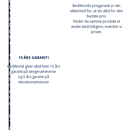
Enkelt
BedWorlds prisgaranti er din
Dyner
sikkerhed for, at du altid for den
+
bedste pris.
Hovedpuder
Finder du samme produkt et
Dunpuder
andet sted billigere, matcher vi
Latex
prisen.
hovedpuder
+
Sengetøj
+
15 ÅRS GARANTI
Kuvertlagner
Kuvertlagner
BedWorld giver altid hele 15 års
garanti på sengerammerne
80x200
og 5 års garanti på
Kuvertlagner
elevationsmotorer
90x200
Kuvertlagner
90x210
Kuvertlagner
120x200
Kuvertlagner
140x200
Kuvertlagner