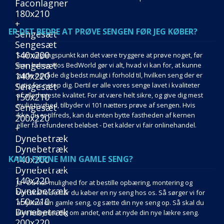
Faconlagner
180x210
+
ER DET BEDRE AT PRØVE SENGEN FØR JEG KØBER?
Sengesæt
Sengesæt
140x200
Som udgangspunkt kan det være tryggere at prøve noget, før
Sengesæt
man køber.
Hos BedWorld gør vi alt, hvad vi kan for, at kunne
140x220
guide og råde dig bedst muligt i forhold til, hvilken seng der er
Sengesæt
rigtig for netop dig. Dertil er alle vores senge lavet i kvaliteter
af allerhøjeste kvalitet.
For at være helt sikre, og give dig mest
150x210
mulig tryghed, tilbyder vi 101 nætters prøve af sengen. Hvis
Sengesæt
ikke du er tilfreds, kan du enten bytte fastheden af kernen
200x220
eller få refunderet beløbet - Det kalder vi fair onlinehandel.
+
Dynebetræk
Dynebetræk
KAN I FJERNE MIN GAMLE SENG?
140x200
Dynebetræk
140x220
Ja - Du har mulighed for at bestille opbæring, montering og
Dynebetræk
bortskaffelse når du køber en ny seng hos os.
Så sørger vi for
150x210
at fjerne din gamle seng, og sætte din nye seng op. Så skal du
Dynebetræk
ikke bekymre dig om andet, end at nyde din nye lækre seng.
200x220