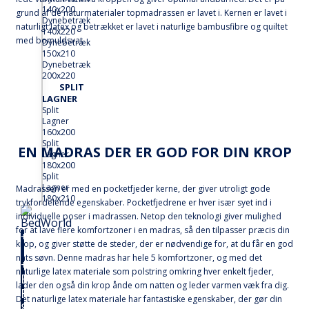
140x200
grund af de naturmaterialer topmadrassen er lavet i. Kernen er lavet i
Dynebetræk
naturligt latex og betrækket er lavet i naturlige bambusfibre og quiltet
140x220
med bomuldsvat.
Dynebetræk
150x210
Dynebetræk
200x220
SPLIT
LAGNER
Split
Lagner
160x200
Split
EN MADRAS DER ER GOD FOR DIN KROP
Lagner
180x200
Split
Lagner
Madrassen er med en pocketfjeder kerne, der giver utroligt gode
180x210
trykfordelende egenskaber. Pocketfjedrene er hver især syet ind i
individuelle poser i madrassen. Netop den teknologi giver mulighed
for at lave flere komfortzoner i en madras, så den tilpasser præcis din
+
krop, og giver støtte de steder, der er nødvendige for, at du får en god
Senge
nats søvn. Denne madras har hele 5 komfortzoner, og med det
+
naturlige latex materiale som polstring omkring hver enkelt fjeder,
Elevationssenge
lader den også din krop ånde om natten og leder varmen væk fra dig.
Elevationssenge
Det naturlige latex materiale har fantastiske egenskaber, der gør din
80x200