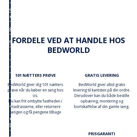
180x200
Springmadras
+
Topmadrasser
80x200
Topmadras
FORDELE VED AT HANDLE HOS
90x200
BEDWORLD
Topmadras
120x200
Topmadras
140x200
Topmadras
101 NÆTTERS PRØVE
GRATIS LEVERING
160x200
BedWorld giver dig 101 nætters
BedWorld giver altid gratis
Topmadras
prøve når du køber en seng hos
levering til kantsten på din ordre.
180x200
os.
Derudover kan du både bestille
Topmadras
Du kan frit ombytte fastheden i
opbæring, montering og
+
madrasserne, eller returnere
bortskaffelse af din gamle seng.
Dyner
sengen og få pengene tilbage
+
Dyner
140x200
PRISGARANTI