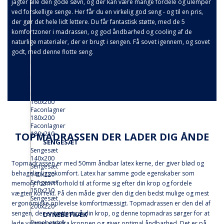
jagter alle den gode søvn, og der kan være mange fordele og ulemper
FACONLAGNER
ved forskellige senge. Her får du en virkelig god seng - og til en pris,
Faconlagner
80x200
der gør det hele lidt lettere. Du får fantastisk støtte, med de 5
Faconlagner
komfortzoner i madrassen, og god åndbarhed og cooling af de
90x200
naturlige materialer, der er brugt i sengen. Få sovet igennem, og sovet
Faconlagner
godt, med denne flotte seng.
90x210
Faconlagner
120x200
Faconlagner
140x200
Faconlagner
160x200
Faconlagner
180x200
Faconlagner
180x210
TOPMADRASSEN DER LADER DIG ÅNDE
SENGESÆT
Sengesæt
140x200
Topmadrassen er med 50mm åndbar latex kerne, der giver blød og
Sengesæt
behagelig liggekomfort. Latex har samme gode egenskaber som
140x220
Sengesæt
memory foam i forhold til at forme sig efter din krop og fordele
150x210
vægten korrekt. På den måde giver den dig den bedst mulige og mest
Sengesæt
ergonomiske oplevelse komfortmæssigt. Topmadrassen er den del af
200x220
sengen, der er tættest på din krop, og denne topmadras sørger for at
DYNEBETRÆK
Dynebetræk
lede varmen væk fra kroppen og giver optimal åndbarhed. Det er på