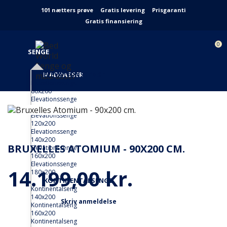
101 nætters prøve
Gratis levering
Prisgaranti
Gratis finansiering
0
SENGE
MADRASSER
ELEVATIONSSENGE
Elevationssenge
80x200
DYNER
Elevationssenge
90x200
Elevationssenge
SENGETØJ
120x200
Elevationssenge
140x200
INSPIRATION
BRUXELLES ATOMIUM - 90X200 CM.
Elevationssenge
160x200
Elevationssenge
TILBUD
14.199,00 kr.
180x200
KONTINENTALSENGE
Kontinentalseng
140x200
Skriv anmeldelse
Kontinentalseng
160x200
Kontinentalseng