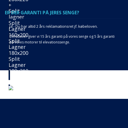
+
Split
ER DER GARANTI PÅ JERES SENGE?
lagner
Split
Ja - Du har altid 2 års reklamationsret jf. købeloven.
Lagner
160x200
Derudover giver vi 15 års garanti på vores senge og 5 års garanti
Split
på vores motorer til elevationssenge.
Lagner
180x200
Split
Lagner
180x210
Inspiration