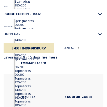
Boxmadras
180x200
BEN
Boxmadras
SPRINGMADRASSER
RUNDE EGEBEN - 10CM
80x200
Springmadras
90x200
SENGEGAVL
Springmadras
120x200
UDEN GAVL
Springmadras
140x200
Springmadras
160x200
LÆG I INDKØBSKURV
ANTAL
Springmadras
180x200
Leveringstid 8 - 15 dage
læs mere
Springmadras
TOPMADRASSER
80x200
Topmadras
90x200
Topmadras
120x200
Topmadras
140x200
Topmadras
ØKO-TEX
5 KOMFORTZONER
160x200
Topmadras
180x200