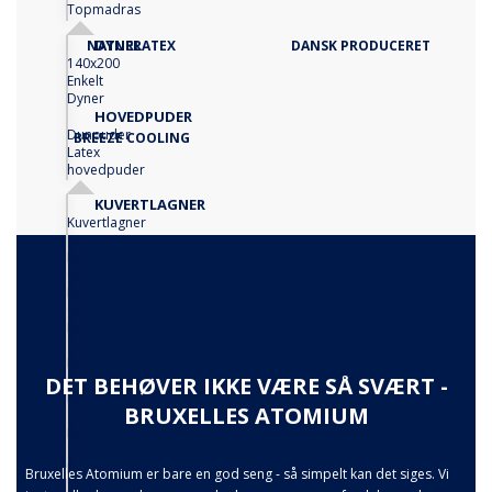
Topmadras
DYNER
NATURLATEX
DANSK PRODUCERET
140x200
Enkelt
Dyner
HOVEDPUDER
Dunpuder
BREEZE COOLING
Latex
hovedpuder
KUVERTLAGNER
Kuvertlagner
80x200
Kuvertlagner
90x200
Kuvertlagner
90x210
Kuvertlagner
120x200
Kuvertlagner
140x200
DET BEHØVER IKKE VÆRE SÅ SVÆRT -
Kuvertlagner
BRUXELLES ATOMIUM
160x200
Kuvertlagner
180x200
Kuvertlagner
Bruxelles Atomium er bare en god seng - så simpelt kan det siges. Vi
180x210