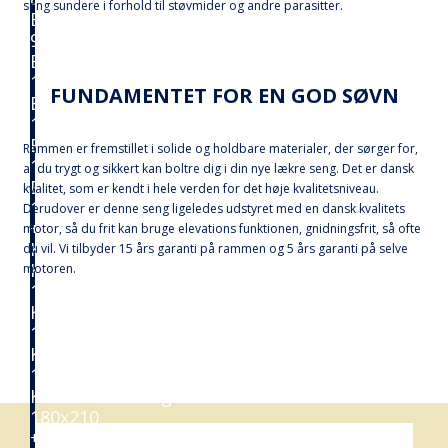
seng sundere i forhold til støvmider og andre parasitter.
Elevationssenge
90x200
Elevationssenge
120x200
FUNDAMENTET FOR EN GOD SØVN
Elevationssenge
140x200
Elevationssenge
Rammen er fremstillet i solide og holdbare materialer, der sørger for,
160x200
at du trygt og sikkert kan boltre dig i din nye lækre seng. Det er dansk
Elevationssenge
kvalitet, som er kendt i hele verden for det høje kvalitetsniveau.
180x200
Derudover er denne seng ligeledes udstyret med en dansk kvalitets
+
motor, så du frit kan bruge elevations funktionen, gnidningsfrit, så ofte
Kontinentalsenge
du vil. Vi tilbyder 15 års garanti på rammen og 5 års garanti på selve
Kontinentalseng
motoren.
140x200
Kontinentalseng
160x200
Kontinentalseng
180x200
Kontinentalseng
180x210
+