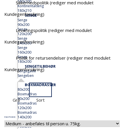
180x200
Sikkerhedspolitik (rediger med modulet
Kontinentalseng
180x210
Kundegenforsikring)
SENGE
Senge
90x200
Senge
Leveringspolitik (rediger med modulet
120x200
Senge
Kundegenforsikring)
140x200
Senge
160x200
Senge
Politik for retursendelser (rediger med modulet
180x200
SENGETILBEHØR
Kundegenforsikring)
Sengegavle
Sengeben
BOXMADRASSER
80x200
Boxmadras
90x200
Grå
Sort
Boxmadras
120x200
Boxmadras
140x200
FASTHED
Boxmadras
160x200