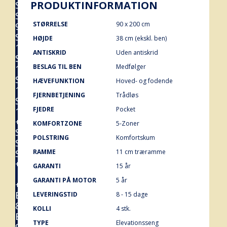
PRODUKTINFORMATION
Senge
Senge
STØRRELSE
90 x 200 cm
90x200
Senge
HØJDE
38 cm (ekskl. ben)
120x200
ANTISKRID
Uden antiskrid
Senge
BESLAG TIL BEN
Medfølger
140x200
Senge
HÆVEFUNKTION
Hoved- og fodende
160x200
FJERNBETJENING
Trådløs
Senge
FJEDRE
Pocket
180x200
+
KOMFORTZONE
5-Zoner
Sengetilbehør
POLSTRING
Komfortskum
Sengegavle
Sengeben
RAMME
11 cm træramme
+
GARANTI
15 år
Madrasser
GARANTI PÅ MOTOR
5 år
+
Boxmadrasser
LEVERINGSTID
8 - 15 dage
80x200
KOLLI
4 stk.
Boxmadras
TYPE
Elevationsseng