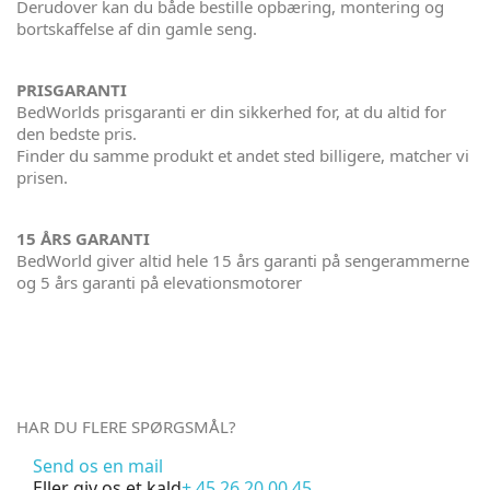
Derudover kan du både bestille opbæring, montering og
bortskaffelse af din gamle seng.
PRISGARANTI
BedWorlds prisgaranti er din sikkerhed for, at du altid for
den bedste pris.
Finder du samme produkt et andet sted billigere, matcher vi
prisen.
15 ÅRS GARANTI
BedWorld giver altid hele 15 års garanti på sengerammerne
og 5 års garanti på elevationsmotorer
HAR DU FLERE SPØRGSMÅL?
Send os en mail
Eller giv os et kald
+ 45 26 20 00 45