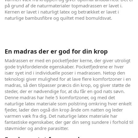
på grund af de naturmaterialer topmadrassen er lavet i.
Kernen er lavet i naturligt latex og betrækket er lavet i
naturlige bambusfibre og quiltet med bomuldsvat.
En madras der er god for din krop
Madrassen er med en pocketfjeder kerne, der giver utroligt
gode trykfordelende egenskaber. Pocketfjedrene er hver
især syet ind i individuelle poser i madrassen. Netop den
teknologi giver mulighed for at lave flere komfortzoner i en
madras, så den tilpasser præcis din krop, og giver støtte de
steder, der er nødvendige for, at du får en god nats søvn.
Denne madras har hele 5 komfortzoner, og med det
naturlige latex materiale som polstring omkring hver enkelt
fjeder, lader den også din krop ånde om natten og leder
varmen væk fra dig. Det naturlige latex materiale har
fantastiske egenskaber, der gør din seng sundere i forhold til
støvmider og andre parasitter.