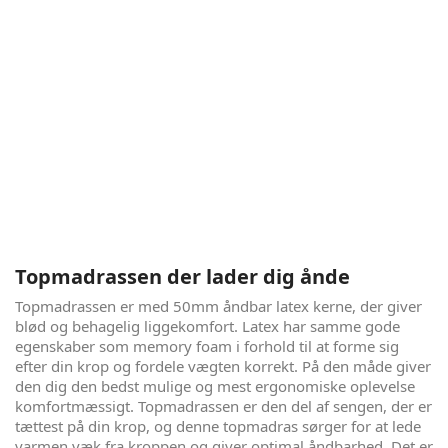
Det behøver ikke være så svært -
Bruxelles Atomium
Bruxelles Atomium er bare en god seng - så simpelt kan det
siges. Vi jagter alle den gode søvn, og der kan være mange
fordele og ulemper ved forskellige senge. Her får du en
virkelig god seng - og til en pris, der gør det hele lidt lettere.
Du får fantastisk støtte, med de 5 komfortzoner i
madrassen, og god åndbarhed og cooling af de naturlige
materialer, der er brugt i sengen. Få sovet igennem, og
sovet godt, med denne flotte seng.
Topmadrassen der lader dig ånde
Topmadrassen er med 50mm åndbar latex kerne, der giver
blød og behagelig liggekomfort. Latex har samme gode
egenskaber som memory foam i forhold til at forme sig
efter din krop og fordele vægten korrekt. På den måde giver
den dig den bedst mulige og mest ergonomiske oplevelse
komfortmæssigt. Topmadrassen er den del af sengen, der er
tættest på din krop, og denne topmadras sørger for at lede
varmen væk fra kroppen og giver optimal åndbarhed. Det er