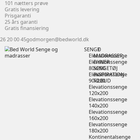
101 nætters prøve
Gratis levering
Prisgaranti
25 års garanti
Gratis finansiering
26 20 00 45
godmorgen@bedworld.dk
SENGE
0
Elevationssenge
MADRASSER
Elevationssenge
DYNER
80x200
SENGETØJ
Elevationssenge
INSPIRATION
90x200
TILBUD
Elevationssenge
120x200
Elevationssenge
140x200
Elevationssenge
160x200
Elevationssenge
180x200
Kontinentalsenge