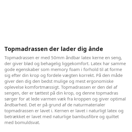
London Eye er resultatet af dansk håndværk, i lækkert
nordisk design, spækket med kvalitetsmaterialer. Søvn er
vigtigt, og god søvn er sundt, men det må også gerne se
lækkert ud i soveværelset. Denne seng giver dig det hele. 5
komfortzoner og god åndbarhed, pakket ind i økotex
certificerede smukke tekstiler, sikrer dig en dejlig søvn - nat
efter nat.
Topmadrassen der lader dig ånde
Topmadrassen er med 50mm åndbar latex kerne en seng,
der giver blød og behagelig liggekomfort. Latex har samme
gode egenskaber som memory foam i forhold til at forme
sig efter din krop og fordele vægten korrekt. På den måde
giver den dig den bedst mulige og mest ergonomiske
oplevelse komfortmæssigt. Topmadrassen er den del af
sengen, der er tættest på din krop, og denne topmadras
sørger for at lede varmen væk fra kroppen og giver optimal
åndbarhed. Det er på grund af de naturmaterialer
topmadrassen er lavet i. Kernen er lavet i naturligt latex og
betrækket er lavet med naturlige bambusfibre og quiltet
med bomuldsvat.