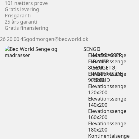
101 nætters prøve
Gratis levering
Prisgaranti
25 års garanti
Gratis finansiering
26 20 00 45
godmorgen@bedworld.dk
SENGE
0
Elevationssenge
MADRASSER
Elevationssenge
DYNER
80x200
SENGETØJ
Elevationssenge
INSPIRATION
90x200
TILBUD
Elevationssenge
120x200
Elevationssenge
140x200
Elevationssenge
160x200
Elevationssenge
180x200
Kontinentalsenge