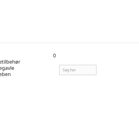
0
tilbehør
egavle
eben