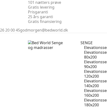
101 nætters prøve
Gratis levering
Prisgaranti
25 års garanti
Gratis finansiering
26 20 00 45
godmorgen@bedworld.dk
SENGE
Elevationss
Elevationss
80x200
Elevationss
90x200
Elevationss
120x200
Elevationss
140x200
Elevationss
160x200
Elevationss
180x200