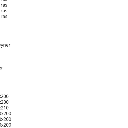
ras
ras
ras
Dyner
er
x200
x200
x210
0x200
0x200
0x200