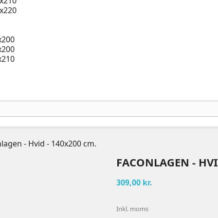
x210
x220
x200
x200
x210
lagen - Hvid - 140x200 cm.
FACONLAGEN - HVI
309,00 kr.
Inkl. moms