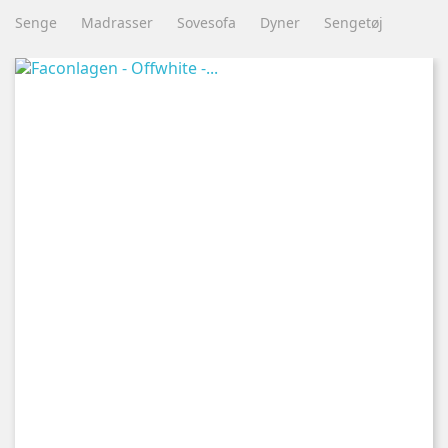
Senge
Madrasser
Sovesofa
Dyner
Sengetøj