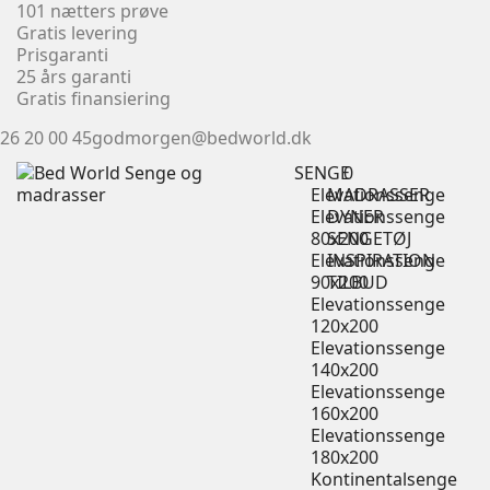
101 nætters prøve
Gratis levering
Prisgaranti
25 års garanti
Gratis finansiering
26 20 00 45
godmorgen@bedworld.dk
SENGE
0
Elevationssenge
MADRASSER
Elevationssenge
DYNER
80x200
SENGETØJ
Elevationssenge
INSPIRATION
90x200
TILBUD
Elevationssenge
120x200
Elevationssenge
140x200
Elevationssenge
160x200
Elevationssenge
180x200
Kontinentalsenge