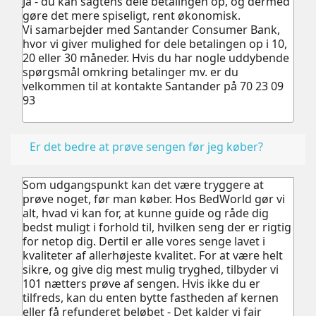
Ja - du kan sagtens dele betalingen op, og dermed
gøre det mere spiseligt, rent økonomisk.
Vi samarbejder med Santander Consumer Bank,
hvor vi giver mulighed for dele betalingen op i 10,
20 eller 30 måneder. Hvis du har nogle uddybende
spørgsmål omkring betalinger mv. er du
velkommen til at kontakte Santander på 70 23 09
93
Er det bedre at prøve sengen før jeg køber?
Som udgangspunkt kan det være tryggere at
prøve noget, før man køber.
Hos BedWorld gør vi
alt, hvad vi kan for, at kunne guide og råde dig
bedst muligt i forhold til, hvilken seng der er rigtig
for netop dig. Dertil er alle vores senge lavet i
kvaliteter af allerhøjeste kvalitet.
For at være helt
sikre, og give dig mest mulig tryghed, tilbyder vi
101 nætters prøve af sengen. Hvis ikke du er
tilfreds, kan du enten bytte fastheden af kernen
eller få refunderet beløbet - Det kalder vi fair