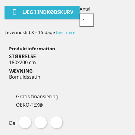
Antal

LÆG I INDKØBSKURV
Leveringstid 8 - 15 dage
læs mere
Produktinformation
STØRRELSE
180x200 cm
VÆVNING
Bomuldssatin
Gratis finansiering
OEKO-TEX®
Del