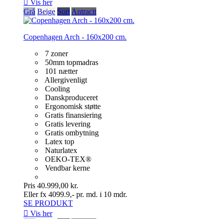

Vis her
Grå
Beige
Sort
Antracit
Copenhagen Arch - 160x200 cm.
7 zoner
50mm topmadras
101 nætter
Allergivenligt
Cooling
Danskproduceret
Ergonomisk støtte
Gratis finansiering
Gratis levering
Gratis ombytning
Latex top
Naturlatex
OEKO-TEX®
Vendbar kerne
Pris
40.999,00 kr.
Eller fx 4099.9,- pr. md. i 10 mdr.
SE PRODUKT

Vis her