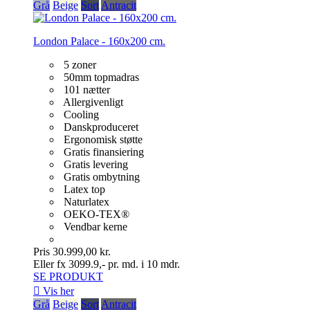
Grå
Beige
Sort
Antracit
London Palace - 160x200 cm.
5 zoner
50mm topmadras
101 nætter
Allergivenligt
Cooling
Danskproduceret
Ergonomisk støtte
Gratis finansiering
Gratis levering
Gratis ombytning
Latex top
Naturlatex
OEKO-TEX®
Vendbar kerne
Pris
30.999,00 kr.
Eller fx 3099.9,- pr. md. i 10 mdr.
SE PRODUKT

Vis her
Grå
Beige
Sort
Antracit