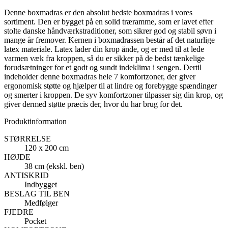
Denne boxmadras er den absolut bedste boxmadras i vores
sortiment. Den er bygget på en solid træramme, som er lavet efter
stolte danske håndværkstraditioner, som sikrer god og stabil søvn i
mange år fremover. Kernen i boxmadrassen består af det naturlige
latex materiale. Latex lader din krop ånde, og er med til at lede
varmen væk fra kroppen, så du er sikker på de bedst tænkelige
forudsætninger for et godt og sundt indeklima i sengen. Dertil
indeholder denne boxmadras hele 7 komfortzoner, der giver
ergonomisk støtte og hjælper til at lindre og forebygge spændinger
og smerter i kroppen. De syv komfortzoner tilpasser sig din krop, og
giver dermed støtte præcis der, hvor du har brug for det.
Produktinformation
STØRRELSE
120 x 200 cm
HØJDE
38 cm (ekskl. ben)
ANTISKRID
Indbygget
BESLAG TIL BEN
Medfølger
FJEDRE
Pocket