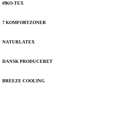
ØKO-TEX
7 KOMFORTZONER
NATURLATEX
DANSK PRODUCERET
BREEZE COOLING
Sengemakkeren du ikke vil forlade -
Copenhagen Opera
Copenhagen Opera sikrer, at du kan sove som en baby om natten -
uden at du vågner om natten og er våd af sved, eller står op dagen