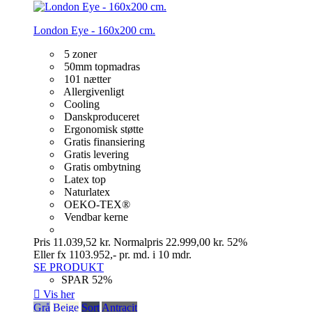
London Eye - 160x200 cm.
5 zoner
50mm topmadras
101 nætter
Allergivenligt
Cooling
Danskproduceret
Ergonomisk støtte
Gratis finansiering
Gratis levering
Gratis ombytning
Latex top
Naturlatex
OEKO-TEX®
Vendbar kerne
Pris
11.039,52 kr.
Normalpris
22.999,00 kr.
52%
Eller fx 1103.952,- pr. md. i 10 mdr.
SE PRODUKT
SPAR 52%

Vis her
Grå
Beige
Sort
Antracit