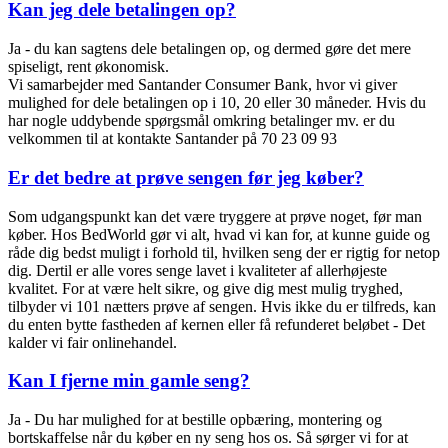
Kan jeg dele betalingen op?
Ja - du kan sagtens dele betalingen op, og dermed gøre det mere
spiseligt, rent økonomisk.
Vi samarbejder med Santander Consumer Bank, hvor vi giver
mulighed for dele betalingen op i 10, 20 eller 30 måneder. Hvis du
har nogle uddybende spørgsmål omkring betalinger mv. er du
velkommen til at kontakte Santander på 70 23 09 93
Er det bedre at prøve sengen før jeg køber?
Som udgangspunkt kan det være tryggere at prøve noget, før man
køber.
Hos BedWorld gør vi alt, hvad vi kan for, at kunne guide og
råde dig bedst muligt i forhold til, hvilken seng der er rigtig for netop
dig. Dertil er alle vores senge lavet i kvaliteter af allerhøjeste
kvalitet.
For at være helt sikre, og give dig mest mulig tryghed,
tilbyder vi 101 nætters prøve af sengen. Hvis ikke du er tilfreds, kan
du enten bytte fastheden af kernen eller få refunderet beløbet - Det
kalder vi fair onlinehandel.
Kan I fjerne min gamle seng?
Ja - Du har mulighed for at bestille opbæring, montering og
bortskaffelse når du køber en ny seng hos os.
Så sørger vi for at