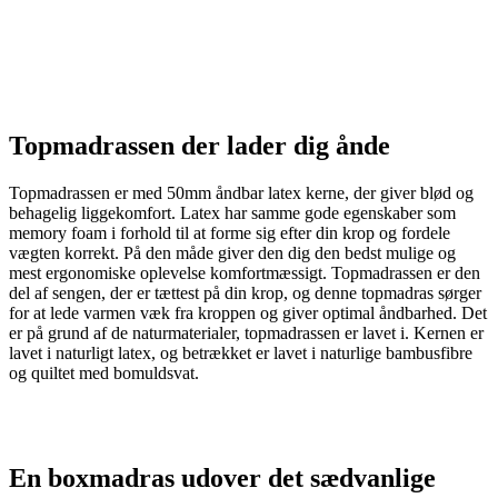
efter og være radbrækket i kroppen, fordi du har lagt forkert. Der er
optimal åndbarhed, der sørger for godt indeklima i soveværelset og
leder varmen væk fra kroppen, når du sover. De 7 komfortzoner i
madrassen giver dig derudover præcis den støtte, din krop har brug
for. Alt sammen for, at du får den bedst tænkelige nattesøvn.
Topmadrassen der lader dig ånde
Topmadrassen er med 50mm åndbar latex kerne, der giver blød og
behagelig liggekomfort. Latex har samme gode egenskaber som
memory foam i forhold til at forme sig efter din krop og fordele
vægten korrekt. På den måde giver den dig den bedst mulige og
mest ergonomiske oplevelse komfortmæssigt. Topmadrassen er den
del af sengen, der er tættest på din krop, og denne topmadras sørger
for at lede varmen væk fra kroppen og giver optimal åndbarhed. Det
er på grund af de naturmaterialer, topmadrassen er lavet i. Kernen er
lavet i naturligt latex, og betrækket er lavet i naturlige bambusfibre
og quiltet med bomuldsvat.
En boxmadras udover det sædvanlige