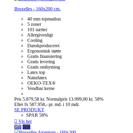
Bruxelles - 160x200 cm.
40 mm topmadras
5 zoner
101 nætter
Allergivenligt
Cooling
Danskproduceret
Ergonomisk støtte
Gratis finansiering
Gratis levering
Gratis ombytning
Latex top
Naturlatex
OEKO-TEX®
Vendbar kerne
Pris
5.879,58 kr.
Normalpris
13.999,00 kr.
58%
Eller fx 587.958,- pr. md. i 10 mdr.
SE PRODUKT
SPAR 58%

Vis her
Grå
Sort