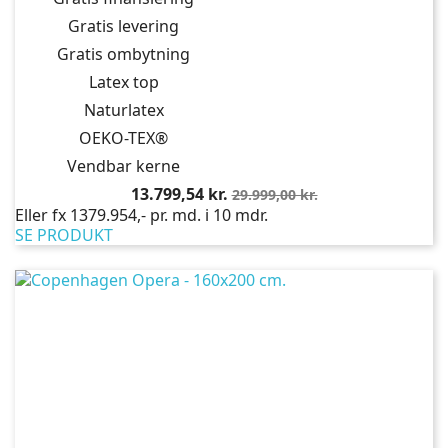
Gratis levering
Gratis ombytning
Latex top
Naturlatex
OEKO-TEX®
Vendbar kerne
Pris
Normalpris
13.799,54 kr.
29.999,00 kr.
Eller fx 1379.954,- pr. md. i 10 mdr.
SE PRODUKT