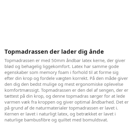
Enkelt og perfekt - London Eye
London Eye giver følelsen af fred og ro, så snart du lægger
dig i den. Den er produceret i de bedste materialer, både for
din krop og for vores klima. Det her er sengen, du vil glæde
dig til at lægge dig i, i løbet af dagen, og som du ikke ønsker
at forlade om morgenen. Alt sammen til en overkommelig
pris.
Topmadrassen der lader dig ånde
Topmadrassen er med 50mm åndbar latex kerne, der giver
blød og behagelig liggekomfort. Latex har samme gode
egenskaber som memory foam i forhold til at forme sig
efter din krop og fordele vægten korrekt. På den måde giver
den dig den bedst mulige og mest ergonomiske oplevelse
komfortmæssigt. Topmadrassen er den del af sengen, der er
tættest på din krop, og denne topmadras sørger for at lede
varmen væk fra kroppen og giver optimal åndbarhed. Det er
på grund af de naturmaterialer topmadrassen er lavet i.
Kernen er lavet i naturligt latex, og betrækket er lavet i
naturlige bambusfibre og quiltet med bomuldsvat.