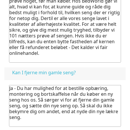
prøve noget, før man køber.
Hos BedWorld gør vi
alt, hvad vi kan for, at kunne guide og råde dig
bedst muligt i forhold til, hvilken seng der er rigtig
for netop dig. Dertil er alle vores senge lavet i
kvaliteter af allerhøjeste kvalitet.
For at være helt
sikre, og give dig mest mulig tryghed, tilbyder vi
101 nætters prøve af sengen. Hvis ikke du er
tilfreds, kan du enten bytte fastheden af kernen
eller få refunderet beløbet - Det kalder vi fair
onlinehandel.
Kan I fjerne min gamle seng?
Ja - Du har mulighed for at bestille opbæring,
montering og bortskaffelse når du køber en ny
seng hos os.
Så sørger vi for at fjerne din gamle
seng, og sætte din nye seng op. Så skal du ikke
bekymre dig om andet, end at nyde din nye lækre
seng.