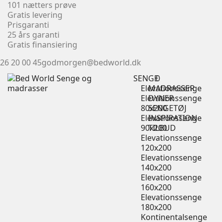
101 nætters prøve
Gratis levering
Prisgaranti
25 års garanti
Gratis finansiering
26 20 00 45
godmorgen@bedworld.dk
SENGE
0
Elevationssenge
MADRASSER
Elevationssenge
DYNER
80x200
SENGETØJ
Elevationssenge
INSPIRATION
90x200
TILBUD
Elevationssenge
120x200
Elevationssenge
140x200
Elevationssenge
160x200
Elevationssenge
180x200
Kontinentalsenge