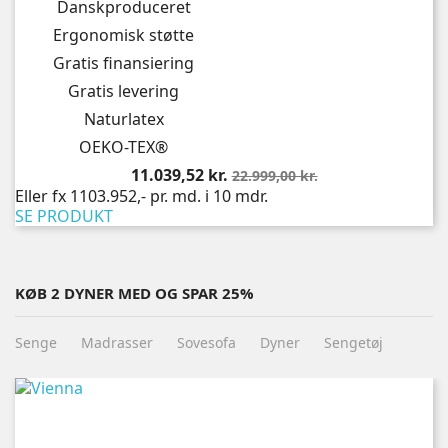
Danskproduceret
Ergonomisk støtte
Gratis finansiering
Gratis levering
Naturlatex
OEKO-TEX®
Pris
Normalpris
11.039,52 kr.
22.999,00 kr.
Eller fx 1103.952,- pr. md. i 10 mdr.
SE PRODUKT
KØB 2 DYNER MED OG SPAR 25%
Senge
Madrasser
Sovesofa
Dyner
Sengetøj