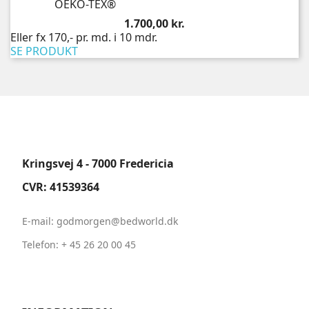
OEKO-TEX®
Pris
1.700,00 kr.
Eller fx 170,- pr. md. i 10 mdr.
SE PRODUKT
Kringsvej 4 - 7000 Fredericia
CVR: 41539364
E-mail: godmorgen
@bedworld.dk
Telefon:
+ 45 26 20 00 45