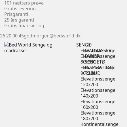
101 nætters prøve
Gratis levering
Prisgaranti
25 års garanti
Gratis finansiering
26 20 00 45
godmorgen@bedworld.dk
SENGE
0
Elevationssenge
MADRASSER
Elevationssenge
DYNER
80x200
SENGETØJ
Elevationssenge
INSPIRATION
90x200
TILBUD
Elevationssenge
120x200
Elevationssenge
140x200
Elevationssenge
160x200
Elevationssenge
180x200
Kontinentalsenge