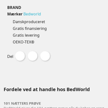
BRAND
Mærker
Bedworld
Danskproduceret
Gratis finansiering
Gratis levering
OEKO-TEX®
Del
Fordele ved at handle hos BedWorld
101 NÆTTERS PRØVE
BedWorld giver dig 101 nætters prøve når du køber en seng