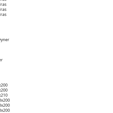
ras
ras
ras
Dyner
er
x200
x200
x210
0x200
0x200
0x200