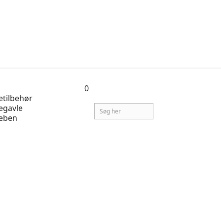
0
tilbehør
egavle
eben