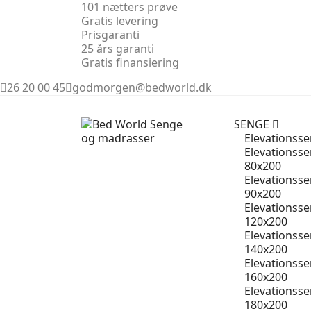
101 nætters prøve
Gratis levering
Prisgaranti
25 års garanti
Gratis finansiering
26 20 00 45
godmorgen@bedworld.dk
SENGE
Elevationss
Elevationss
80x200
Elevationss
90x200
Elevationss
120x200
Elevationss
140x200
Elevationss
160x200
Elevationss
180x200