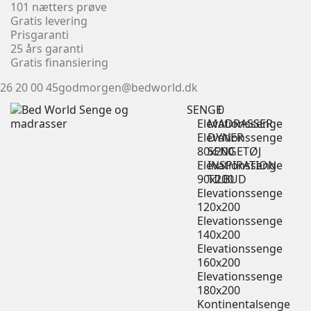
101 nætters prøve
Gratis levering
Prisgaranti
25 års garanti
Gratis finansiering
26 20 00 45
godmorgen@bedworld.dk
SENGE
0
Elevationssenge
MADRASSER
Elevationssenge
DYNER
80x200
SENGETØJ
Elevationssenge
INSPIRATION
90x200
TILBUD
Elevationssenge
120x200
Elevationssenge
140x200
Elevationssenge
160x200
Elevationssenge
180x200
Kontinentalsenge