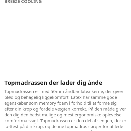
BREEZE COOLING
Tag søvnen til næste niveau - London Eye
London Eye gør det komplekse ukomplekst. Denne
elevationsseng bygger på den nyeste viden omkring
optimerende søvn-egenskaber og gedigne danske
håndværkstraditioner. Alt den viden og hårde arbejde, i et
stilrent og enkelt design. Det er som at se en verdensklasse
fodboldspiller trylle med bolden, hvor det ser legende let
ud. Når du selv prøver, går det op for dig, hvor fantastisk det
egentligt var.
Topmadrassen der lader dig ånde
Topmadrassen er med 50mm åndbar latex kerne, der giver
blød og behagelig liggekomfort. Latex har samme gode
egenskaber som memory foam i forhold til at forme sig
efter din krop og fordele vægten korrekt. På den måde giver
den dig den bedst mulige og mest ergonomiske oplevelse
komfortmæssigt. Topmadrassen er den del af sengen, der er
tættest på din krop, og denne topmadras sørger for at lede