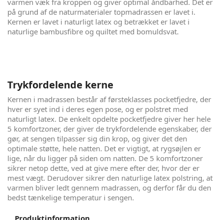
varmen væk fra kroppen og giver optimal åndbarhed. Det er
på grund af de naturmaterialer topmadrassen er lavet i.
Kernen er lavet i naturligt latex og betrækket er lavet i
naturlige bambusfibre og quiltet med bomuldsvat.
Trykfordelende kerne
Kernen i madrassen består af førsteklasses pocketfjedre, der
hver er syet ind i deres egen pose, og er polstret med
naturligt latex. De enkelt opdelte pocketfjedre giver her hele
5 komfortzoner, der giver de trykfordelende egenskaber, der
gør, at sengen tilpasser sig din krop, og giver det den
optimale støtte, hele natten. Det er vigtigt, at rygsøjlen er
lige, når du ligger på siden om natten. De 5 komfortzoner
sikrer netop dette, ved at give mere efter der, hvor der er
mest vægt. Derudover sikrer den naturlige latex polstring, at
varmen bliver ledt gennem madrassen, og derfor får du den
bedst tænkelige temperatur i sengen.
Produktinformation