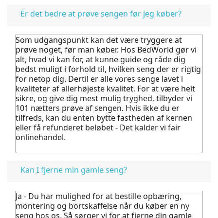
Er det bedre at prøve sengen før jeg køber?
Som udgangspunkt kan det være tryggere at
prøve noget, før man køber.
Hos BedWorld gør vi
alt, hvad vi kan for, at kunne guide og råde dig
bedst muligt i forhold til, hvilken seng der er rigtig
for netop dig. Dertil er alle vores senge lavet i
kvaliteter af allerhøjeste kvalitet.
For at være helt
sikre, og give dig mest mulig tryghed, tilbyder vi
101 nætters prøve af sengen. Hvis ikke du er
tilfreds, kan du enten bytte fastheden af kernen
eller få refunderet beløbet - Det kalder vi fair
onlinehandel.
Kan I fjerne min gamle seng?
Ja - Du har mulighed for at bestille opbæring,
montering og bortskaffelse når du køber en ny
seng hos os.
Så sørger vi for at fjerne din gamle