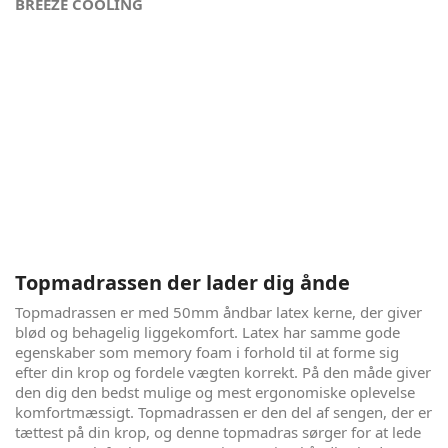
BREEZE COOLING
Tag søvnen til næste niveau - London Eye
London Eye gør det komplekse ukomplekst. Denne
elevationsseng bygger på den nyeste viden omkring
optimerende søvn-egenskaber og gedigne danske
håndværkstraditioner. Alt den viden og hårde arbejde, i et
stilrent og enkelt design. Det er som at se en verdensklasse
fodboldspiller trylle med bolden, hvor det ser legende let
ud. Når du selv prøver, går det op for dig, hvor fantastisk det
egentligt var.
Topmadrassen der lader dig ånde
Topmadrassen er med 50mm åndbar latex kerne, der giver
blød og behagelig liggekomfort. Latex har samme gode
egenskaber som memory foam i forhold til at forme sig
efter din krop og fordele vægten korrekt. På den måde giver
den dig den bedst mulige og mest ergonomiske oplevelse
komfortmæssigt. Topmadrassen er den del af sengen, der er
tættest på din krop, og denne topmadras sørger for at lede