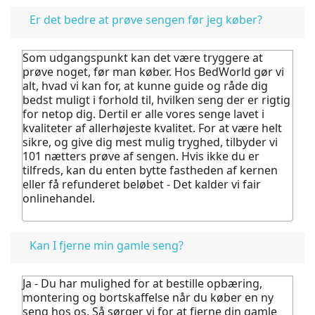
Er det bedre at prøve sengen før jeg køber?
Som udgangspunkt kan det være tryggere at
prøve noget, før man køber.
Hos BedWorld gør vi
alt, hvad vi kan for, at kunne guide og råde dig
bedst muligt i forhold til, hvilken seng der er rigtig
for netop dig. Dertil er alle vores senge lavet i
kvaliteter af allerhøjeste kvalitet.
For at være helt
sikre, og give dig mest mulig tryghed, tilbyder vi
101 nætters prøve af sengen. Hvis ikke du er
tilfreds, kan du enten bytte fastheden af kernen
eller få refunderet beløbet - Det kalder vi fair
onlinehandel.
Kan I fjerne min gamle seng?
Ja - Du har mulighed for at bestille opbæring,
montering og bortskaffelse når du køber en ny
seng hos os.
Så sørger vi for at fjerne din gamle