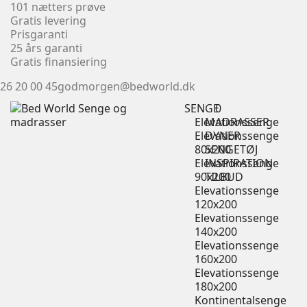
101 nætters prøve
Gratis levering
Prisgaranti
25 års garanti
Gratis finansiering
26 20 00 45
godmorgen@bedworld.dk
SENGE
0
Elevationssenge
MADRASSER
Elevationssenge
DYNER
80x200
SENGETØJ
Elevationssenge
INSPIRATION
90x200
TILBUD
Elevationssenge
120x200
Elevationssenge
140x200
Elevationssenge
160x200
Elevationssenge
180x200
Kontinentalsenge