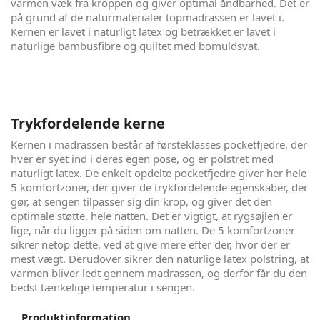
varmen væk fra kroppen og giver optimal åndbarhed. Det er
på grund af de naturmaterialer topmadrassen er lavet i.
Kernen er lavet i naturligt latex og betrækket er lavet i
naturlige bambusfibre og quiltet med bomuldsvat.
Trykfordelende kerne
Kernen i madrassen består af førsteklasses pocketfjedre, der
hver er syet ind i deres egen pose, og er polstret med
naturligt latex. De enkelt opdelte pocketfjedre giver her hele
5 komfortzoner, der giver de trykfordelende egenskaber, der
gør, at sengen tilpasser sig din krop, og giver det den
optimale støtte, hele natten. Det er vigtigt, at rygsøjlen er
lige, når du ligger på siden om natten. De 5 komfortzoner
sikrer netop dette, ved at give mere efter der, hvor der er
mest vægt. Derudover sikrer den naturlige latex polstring, at
varmen bliver ledt gennem madrassen, og derfor får du den
bedst tænkelige temperatur i sengen.
Produktinformation