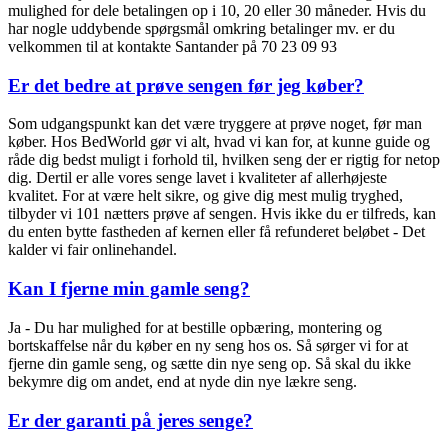
mulighed for dele betalingen op i 10, 20 eller 30 måneder. Hvis du
har nogle uddybende spørgsmål omkring betalinger mv. er du
velkommen til at kontakte Santander på 70 23 09 93
Er det bedre at prøve sengen før jeg køber?
Som udgangspunkt kan det være tryggere at prøve noget, før man
køber.
Hos BedWorld gør vi alt, hvad vi kan for, at kunne guide og
råde dig bedst muligt i forhold til, hvilken seng der er rigtig for netop
dig. Dertil er alle vores senge lavet i kvaliteter af allerhøjeste
kvalitet.
For at være helt sikre, og give dig mest mulig tryghed,
tilbyder vi 101 nætters prøve af sengen. Hvis ikke du er tilfreds, kan
du enten bytte fastheden af kernen eller få refunderet beløbet - Det
kalder vi fair onlinehandel.
Kan I fjerne min gamle seng?
Ja - Du har mulighed for at bestille opbæring, montering og
bortskaffelse når du køber en ny seng hos os.
Så sørger vi for at
fjerne din gamle seng, og sætte din nye seng op. Så skal du ikke
bekymre dig om andet, end at nyde din nye lækre seng.
Er der garanti på jeres senge?