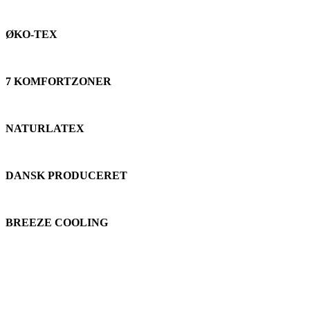
ØKO-TEX
7 KOMFORTZONER
NATURLATEX
DANSK PRODUCERET
BREEZE COOLING
Søvnen vi alle drømmer om - Copenhagen
Copenhagen er sengen, du vil glæde dig til at komme i hver aften,