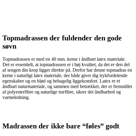
og sengen der sørger for, at du er udhvilet og helt klar til en ny dag.
Sengen er produceret i Danmark, der sikrer dig den bedste kvalitet,
ligesom alle materialer er Økotex certificeret. Det her er et oplagt
valg til at få en god nats søvn, igen og igen, samtidigt med at du
sikrer et godt og sundt indeklima.
Topmadrassen der fuldender den gode
søvn
Topmadrassen er med en 40 mm. kerne i åndbart latex materiale.
Det er essentielt, at topmadrassen er i høj kvalitet, da det er den del
af sengen din krop ligger direkte på. Derfor har denne topmadras en
kerne i naturligt latex materiale, der både giver dig trykfordelende
egenskaber og en blød og behagelig liggekomfort. Latex er et
åndbart naturmateriale, og sammen med betrækket, der er fremstillet
af polyesterfibre og naturlige træfibre, sikrer det åndbarhed og
varmeledning.
Madrassen der ikke bare “føles” godt