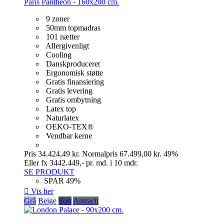
Paris Panthéon - 160x200 cm.
9 zoner
50mm topmadras
101 nætter
Allergivenligt
Cooling
Danskproduceret
Ergonomisk støtte
Gratis finansiering
Gratis levering
Gratis ombytning
Latex top
Naturlatex
OEKO-TEX®
Vendbar kerne
Pris
34.424,49 kr.
Normalpris
67.499,00 kr.
49%
Eller fx 3442.449,- pr. md. i 10 mdr.
SE PRODUKT
SPAR 49%

Vis her
Grå
Beige
Sort
Antracit