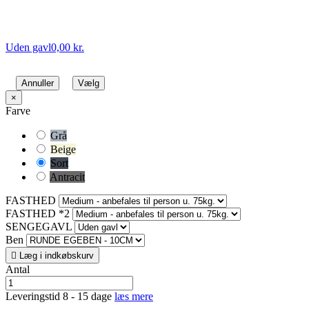
Uden gavl
0,00 kr.
Annuller
Vælg
×
Farve
Grå
Beige
Sort
Antracit
FASTHED
FASTHED *2
SENGEGAVL
Ben

Læg i indkøbskurv
Antal
Leveringstid 8 - 15 dage
læs mere