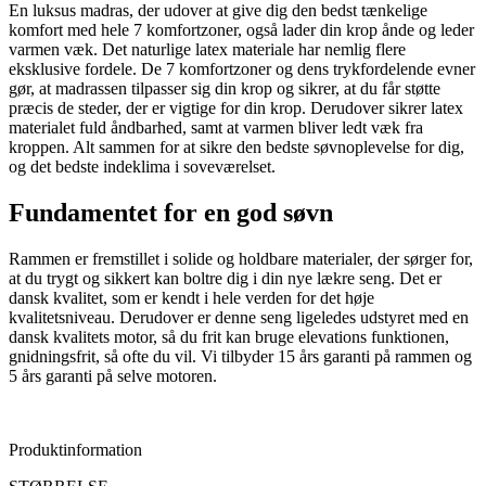
En luksus madras, der udover at give dig den bedst tænkelige
komfort med hele 7 komfortzoner, også lader din krop ånde og leder
varmen væk. Det naturlige latex materiale har nemlig flere
eksklusive fordele. De 7 komfortzoner og dens trykfordelende evner
gør, at madrassen tilpasser sig din krop og sikrer, at du får støtte
præcis de steder, der er vigtige for din krop. Derudover sikrer latex
materialet fuld åndbarhed, samt at varmen bliver ledt væk fra
kroppen. Alt sammen for at sikre den bedste søvnoplevelse for dig,
og det bedste indeklima i soveværelset.
Fundamentet for en god søvn
Rammen er fremstillet i solide og holdbare materialer, der sørger for,
at du trygt og sikkert kan boltre dig i din nye lækre seng. Det er
dansk kvalitet, som er kendt i hele verden for det høje
kvalitetsniveau. Derudover er denne seng ligeledes udstyret med en
dansk kvalitets motor, så du frit kan bruge elevations funktionen,
gnidningsfrit, så ofte du vil. Vi tilbyder 15 års garanti på rammen og
5 års garanti på selve motoren.
Produktinformation